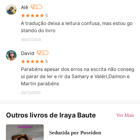
Alê
0
5
A tradução deixa a leitura confusa, mas estou go
stando do livro
06/07/2026
David
0
5
Parabéns apesar dos erros na escrita não conseg
ui parar de ler e rir da Samary e Valéri,Daimon e 
Martin parabéns
29/10/2025
Outros livros de Iraya Baute
Ver Mais
Seduzida por Poseidon