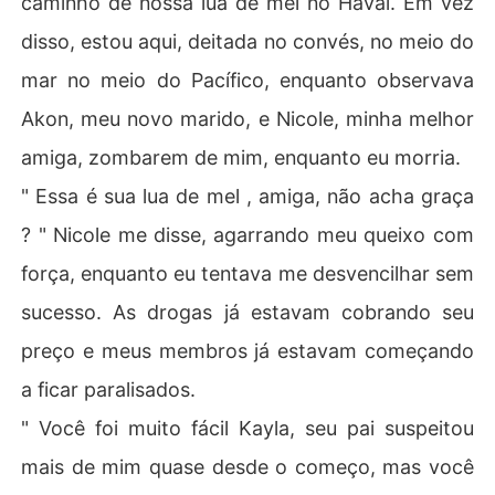
caminho de nossa lua de mel no Havaí. Em vez
 rival nos negócios, alguém que queria assumir o control
disso, estou aqui, deitada no convés, no meio do
e da empresa que seu marido lhe roubara, e não era out
ro senão o atraente e impressionante empresário grego
mar no meio do Pacífico, enquanto observava
 Constantine Nikolau, apelidado por seus rivais de Dem
Akon, meu novo marido, e Nicole, minha melhor
ônio, um ser frio e inatingível, que está atrás de todos o
s protótipos que Kayla projetou. Ele decide ajudá-lo, pa
amiga, zombarem de mim, enquanto eu morria.
ra isso propõe se casar com ela, pois graças ao que se f
" Essa é sua lua de mel , amiga, não acha graça
ala nas festas e reuniões, ele descobre que o Demônio
 deve se casar em três meses ou perderá parte de sua
? " Nicole me disse, agarrando meu queixo com
 herança, em favor de seu primo casado, eles acabam s
força, enquanto eu tentava me desvencilhar sem
e ajudando nesse casamento, sem que ele saiba. Usand
o tudo o que ela sabe sobre o passado de seu ex, sua in
sucesso. As drogas já estavam cobrando seu
teligência e o poder de seu novo marido. Ele pretende s
preço e meus membros já estavam começando
e vingar. Mas eles não contavam com o fato de haver u
ma atração enlouquecedora entre eles e um medo enor
a ficar paralisados.
me de sofrer novamente. 

" Você foi muito fácil Kayla, seu pai suspeitou
Aonde a vingança o levará? 

Eles serão capazes de controlar a paixão que os cega e
mais de mim quase desde o começo, mas você
 os empurra para os braços um do outro?