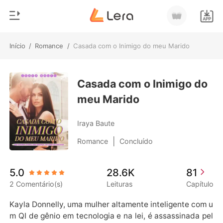
Início
/
Romance
/
Casada com o Inimigo do meu Marido
0
Início
Loja
Casada com o Inimigo do
Gênero
meu Marido
Moderno
Histórico
Lobisomem
Iraya Baute
Sair
Contos
|
Romance
Concluído
Romance
Baixar App
5.0
28.6K
81
Bilionários
2 Comentário(s)
Leituras
Capítulo
Ranking
Kayla Donnelly, uma mulher altamente inteligente com u
m QI de gênio em tecnologia e na lei, é assassinada pel