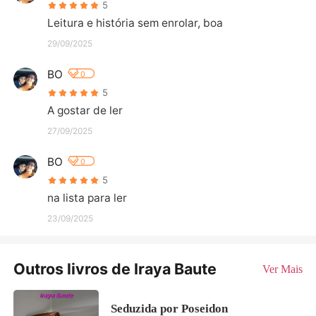
5
Leitura e história sem enrolar, boa
29/09/2025
BO
0
5
A gostar de ler
27/09/2025
BO
0
5
na lista para ler
23/09/2025
Outros livros de Iraya Baute
Ver Mais
Seduzida por Poseidon