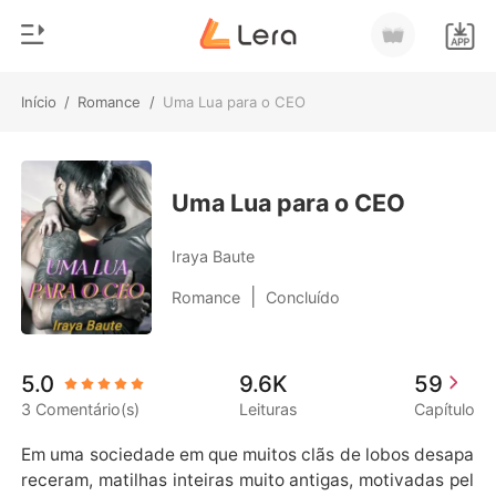
Início
/
Romance
/
Uma Lua para o CEO
0
Início
Loja
Gênero
Uma Lua para o CEO
Moderno
Histórico
Iraya Baute
Lobisomem
|
Romance
Concluído
Sair
Contos
Romance
Baixar App
5.0
9.6K
59
Bilionários
3 Comentário(s)
Leituras
Capítulo
Ranking
Em uma sociedade em que muitos clãs de lobos desapa
receram, matilhas inteiras muito antigas, motivadas pel