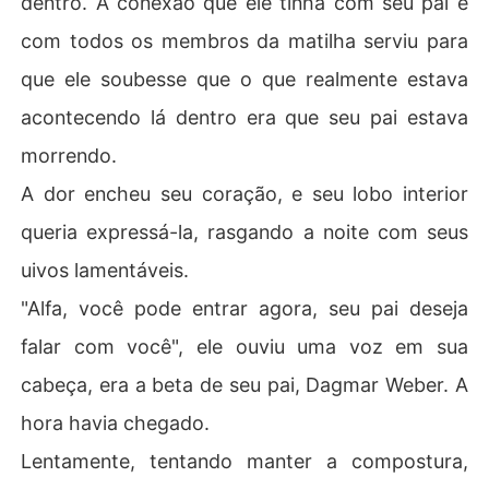
dentro. A conexão que ele tinha com seu pai e
ua Luna, o que aconteceria se ele a encontrasse?

com todos os membros da matilha serviu para
 Em um evento beneficente em um orfanato, onde ele d
eixou Elizabet Patrick ao nascer, para protegê-la, ela nã
que ele soubesse que o que realmente estava
o sabe quem realmente é, nem que lobisomens existem, 
acontecendo lá dentro era que seu pai estava
e eles até mesmo impediram que seu lobo atingisse a m
aioridade até encontrarem seu companheiro. O Alfa só t
morrendo.
em uma solução: sequestrá-la e torná-la sua, mas prime
A dor encheu seu coração, e seu lobo interior
iro ele deve ajudá-la a descobrir quem é realmente a Lu
a da matilha Roter Mord e sua companheira para toda a 
queria expressá-la, rasgando a noite com seus
vida.
uivos lamentáveis.
"Alfa, você pode entrar agora, seu pai deseja
falar com você", ele ouviu uma voz em sua
cabeça, era a beta de seu pai, Dagmar Weber. A
hora havia chegado.
Lentamente, tentando manter a compostura,