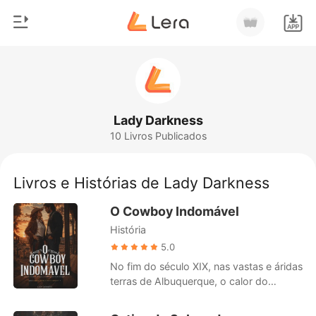
0
Início
Loja
Gênero
Lady Darkness
10 Livros Publicados
Moderno
Histórico
Lobisomem
Livros e Histórias de Lady Darkness
Sair
Contos
O Cowboy Indomável
Romance
História
Baixar App
Bilionários
5.0
No fim do século XIX, nas vastas e áridas
Ranking
terras de Albuquerque, o calor do
deserto é apenas um sussurro distante
do fogo que há gerações consome duas