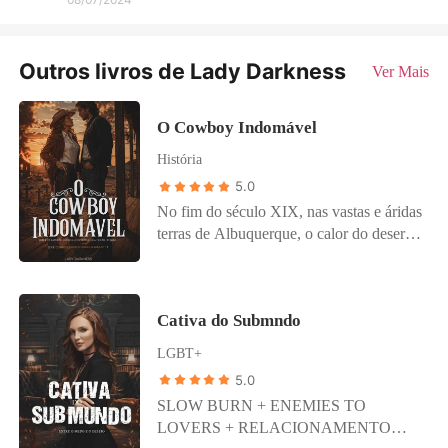
Outros livros de Lady Darkness
Ver Mais
O Cowboy Indomável
História
5.0
No fim do século XIX, nas vastas e áridas
terras de Albuquerque, o calor do deserto
é apenas um sussurro distante do fogo
que há gerações consome duas famílias
rivais: os Hernández e os Rodríguez.
Cativa do Submndo
Poucos se lembram da origem da
desavença, perdida entre mortes, disputas
LGBT+
por terras e antigas vinganças. Mas todos
5.0
sabem que o sangue ainda clama por
SLOW BURN + ENEMIES TO
justiça. Alejandro Diego Hernández é o
LOVERS + RELACIONAMENTO
patriarca dos Hernández, força inabalável