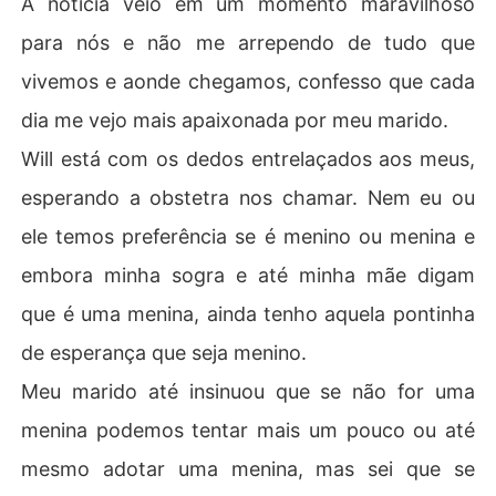
A notícia veio em um momento maravilhoso
r contra o tempo e achar um noivo convincente que ace
para nós e não me arrependo de tudo que
ite fingir ser apaixonado por ela, nem que precise pagar
 por isso.

vivemos e aonde chegamos, confesso que cada
dia me vejo mais apaixonada por meu marido.
Roger Campbell é um advogado corporativo com uma c
artela de clientes extensa da elite de Manhattan, trabal
Will está com os dedos entrelaçados aos meus,
ha em uma grande firma "Kesslers e Associados" de No
esperando a obstetra nos chamar. Nem eu ou
va York. O tipo de homem que não foge de uma aposta,
 quando descobre que Ste a mulher do seu melhor amig
ele temos preferência se é menino ou menina e
o está gravida ele a convence a apostar se seria um me
embora minha sogra e até minha mãe digam
nino ou uma menina, como Will tem uma filha ele está cr
ente que será mais uma menina linda em sua vida, mais
que é uma menina, ainda tenho aquela pontinha
 uma afilhada para mimar. 

de esperança que seja menino.
Mas ele não contava que perderia a aposta e teria que f
Meu marido até insinuou que se não for uma
azer tudo que Ste quisesse por um ano, ele já mais imag
menina podemos tentar mais um pouco ou até
inara onde essa aposta iria levá-lo!!!!!
mesmo adotar uma menina, mas sei que se