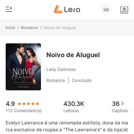
Início
/
Romance
/
Noivo de Aluguel
0
Início
Loja
Gênero
Noivo de Aluguel
Moderno
Histórico
Lady Darkness
Lobisomem
|
Romance
Concluído
Sair
Contos
Romance
Baixar App
4.9
430.3K
36
Bilionários
113 Comentário(s)
Leituras
Capítulo
Ranking
Evelyn Lawrance é uma renomada estilista, dona da ma
rca exclusiva de roupas a "The Lawrance's" e da loja/at