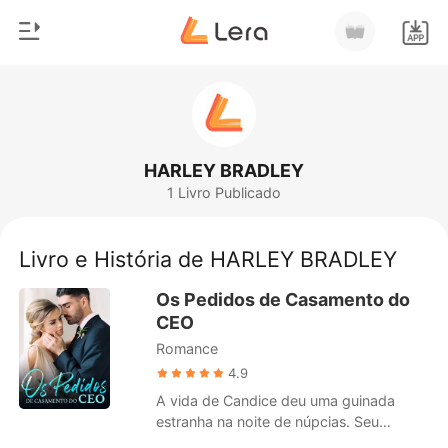
0
Início
Loja
Gênero
HARLEY BRADLEY
1 Livro Publicado
Moderno
Histórico
Lobisomem
Livro e História de HARLEY BRADLEY
Sair
Contos
Os Pedidos de Casamento do
Romance
CEO
Baixar App
Romance
Bilionários
4.9
Ranking
A vida de Candice deu uma guinada
estranha na noite de núpcias. Seu
marido, Greyson, não apareceu para