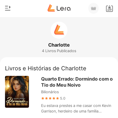
0
Início
Loja
Gênero
Charlotte
4 Livros Publicados
Moderno
Histórico
Lobisomem
Livros e Histórias de Charlotte
Sair
Contos
Quarto Errado: Dormindo com o
Romance
Tio do Meu Noivo
Baixar App
Bilionários
Bilionários
5.0
Ranking
Eu estava prestes a me casar com Kevin
Garrison, herdeiro de uma família
bilionária, em um acordo para salvar a