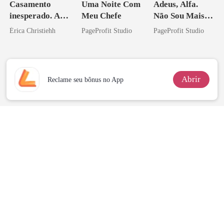
Casamento
Uma Noite Com
Adeus, Alfa.
inesperado. A
Meu Chefe
Não Sou Mais
noite que mudou
Sua Bolsa de
Érica Christiehh
PageProfit Studio
PageProfit Studio
minha vida
Sangue
Abrir
Reclame seu bônus no App