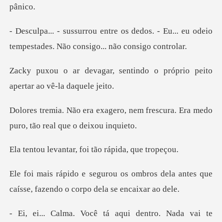
edos. - Eu... eu odeio
tempestades.
entindo o próprio peito
ape
, nem frescura. Era medo
puro,
tar, foi tão ráp
mbros dela antes que
caísse, fazen
ocê tá aqui dentro.