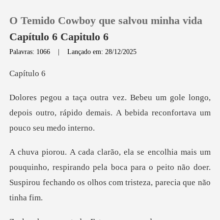
O Temido Cowboy que salvou minha vida
Capítulo 6 Capitulo 6
Palavras: 1066
|
Lançado em: 28/12/2025
0
ítu
le longo,
Loja
depois outro, rápido demais. A be
Histórico
Sair
uinho, respirando pela boca para o peito não doer.
Suspirou
Baixar App