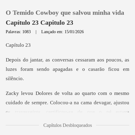
O Temido Cowboy que salvou minha vida
Capítulo 23 Capitulo 23
Palavras: 1083
|
Lançado em: 15/01/2026
0
ítu
am aos poucos, as
Loja
luzes foram sendo a
Histórico
Sair
ado de sempre. Colocou-a na cama devagar, ajustou
os tr
Baixar App
Capítulos Desbloqueados