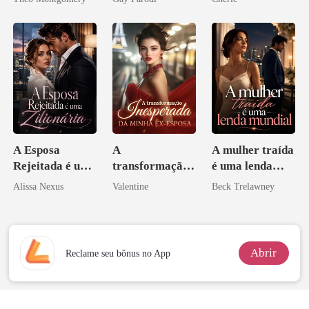
Bilionários:
os príncipes
Veja-me Brilhar
licantropos
A Esposa
A
A mulher traída
Rejeitada é uma
transformação
é uma lenda
Zilionária
inesperada da
mundial
Alissa Nexus
Valentine
Beck Trelawney
minha ex-
esposa
Abrir
Reclame seu bônus no App