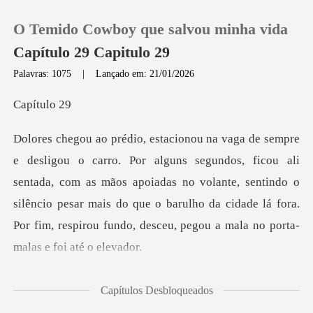
O Temido Cowboy que salvou minha vida
Capítulo 29 Capitulo 29
Palavras: 1075
|
Lançado em: 21/01/2026
0
ítu
Loja
ou ali
sentada, com as mãos apoiadas no volante, sentindo o
Histórico
silêncio pesar mais do que o barulho da
Sair
Baixar App
apoiou a ca
Capítulos Desbloqueados