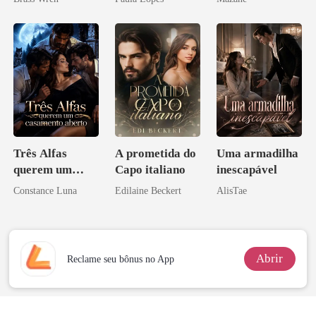
Três Alfas
A prometida do
Uma armadilha
querem um
Capo italiano
inescapável
casamento
Constance Luna
Edilaine Beckert
AlisTae
aberto
Abrir
Reclame seu bônus no App