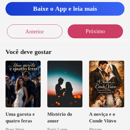
Baixe o App e leia mais
Próximo
Anterior
Você deve gostar
Uma garota e
Mistério do
A noviça e o
quatro feras
amor
Conde Viúvo
Brass Wren
Paula Lopes
Mazane