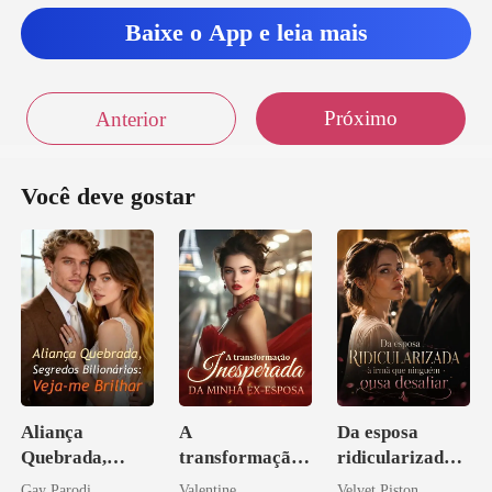
Baixe o App e leia mais
Próximo
Anterior
Você deve gostar
Aliança
A
Da esposa
Quebrada,
transformação
ridicularizada à
Segredos
inesperada da
irmã que
Gay Parodi
Valentine
Velvet Piston