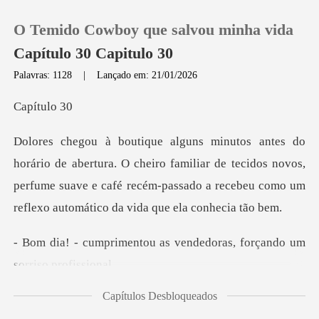
O Temido Cowboy que salvou minha vida
Capítulo 30 Capitulo 30
Palavras: 1128
|
Lançado em: 21/01/2026
0
ítu
Loja
O cheiro familiar de tecidos novos,
perfume suave e café recém-passad
Histórico
Sair
u as vendedoras, forçand
Baixar App
Capítulos Desbloqueados
ora! - responde