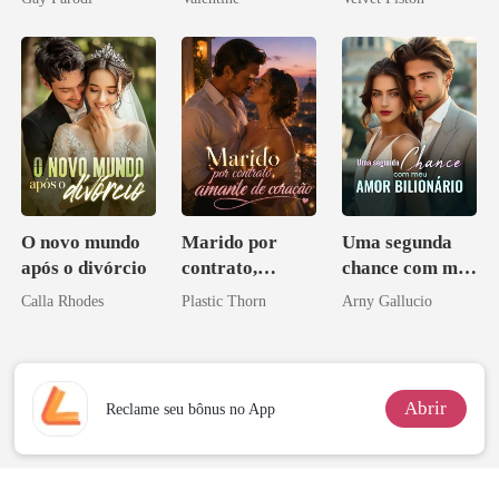
Bilionários:
minha ex-
ninguém ousa
Veja-me Brilhar
esposa
desafiar
O novo mundo
Marido por
Uma segunda
após o divórcio
contrato,
chance com meu
amante de
amor bilionário
Calla Rhodes
Plastic Thorn
Arny Gallucio
coração
Abrir
Reclame seu bônus no App