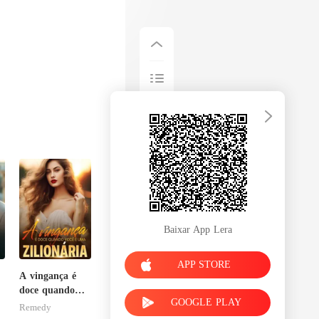
Baixar App Lera
APP STORE
A vingança é
doce quando
GOOGLE PLAY
você é uma
Remedy
zilionária