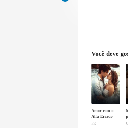
Você deve go
Amor com o
Alfa Errado
p
PR
O
v