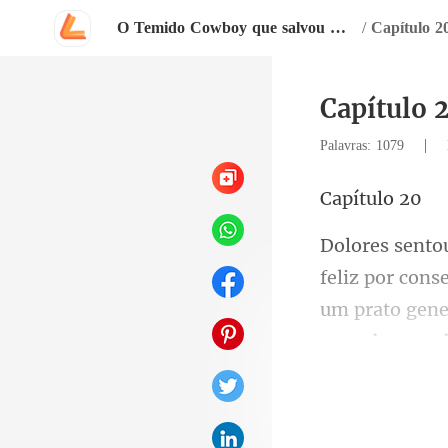
O Temido Cowboy que salvou minha vida
/
Capítulo 2
Capítulo 
|
Palavras: 1079
ítu
onse
um prato gene
sorriu