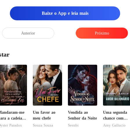
Baixe o App e leia mais
Anterior
Próximo
star
Mandaram-me
Um favor ao
Vendida ao
Uma segunda
ara a cadeia?
meu chefe
Senhor da Noite
chance com
Agora me
meu amor
yster Paradox
Souza Souza
Seenbi
Arny Gallucio
ejam esmagá-
bilionário