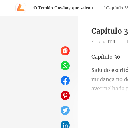
O Temido Cowboy que salvou minha vida
/
Capítulo 3
Capítulo 
|
Palavras: 1118
ítu
mudança no do
ias...
demais perc