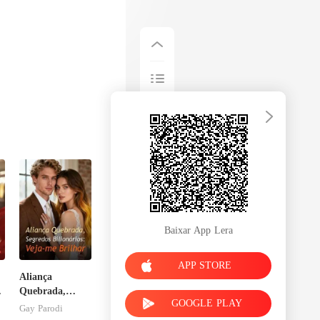
Baixar App Lera
APP STORE
Aliança
Quebrada,
GOOGLE PLAY
Segredos
Gay Parodi
sa
Bilionários: