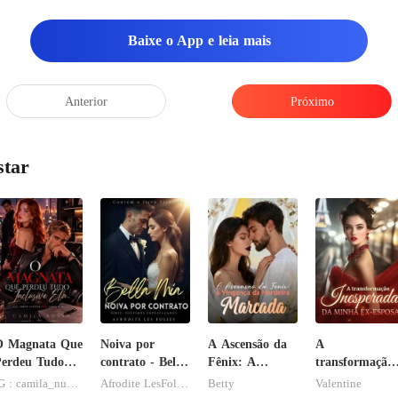
Baixe o App e leia mais
Anterior
Próximo
star
O Magnata Que
Noiva por
A Ascensão da
A
erdeu Tudo
contrato - Bella
Fênix: A
transformação
nclusive Ela
Mia
Vingança da
inesperada da
IG : camila_nuness2
Afrodite LesFolies
Betty
Valentine
Herdeira
minha ex-espo