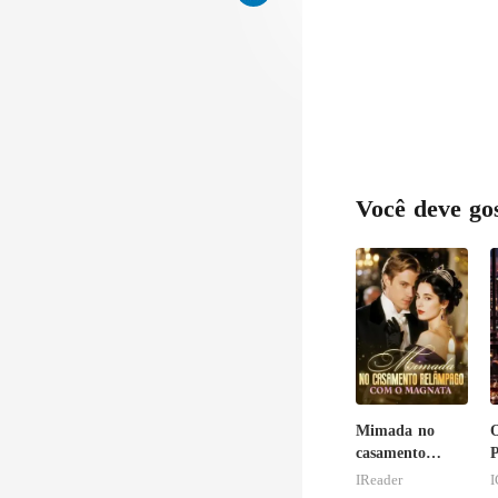
Você deve go
Mimada no
casamento
P
relâmpago com
I
IReader
o magnata