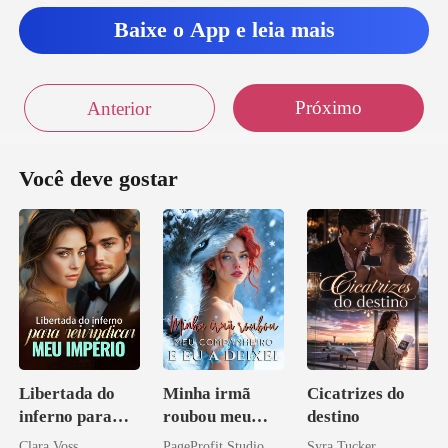
icho. Vai ajud
Baixe o App e leia mais
om as duas mãos
Próximo
Anterior
Você deve gostar
Libertada do
Minha irmã
Cicatrizes do
inferno para
roubou meu
destino
reivindicar meu
companheiro e
Clara Voss
PageProfit Studio
Syra Tucker