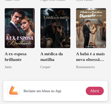
império
eu a deixei
A ex-esposa
A médica da
A babá é a mais
brilhante
matilha
nova obsessão
do CEO
Janie
Cooper
Roseanautora
Abrir
Reclame seu bônus no App