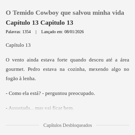
O Temido Cowboy que salvou minha vida
Capítulo 13 Capitulo 13
Palavras: 1354
|
Lançado em: 08/01/2026
0
ítu
eu até a área
Loja
gourmet. Pedro estava na
Histórico
tá? - pergunt
Sair
... mas vai
Baixar App
ou uma cumbuca f
Capítulos Desbloqueados