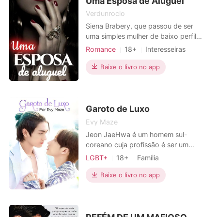
Uma Esposa de Aluguel
Verdunrocio
Siena Brabery, que passou de ser
uma simples mulher de baixo perfil
para uma mulher exposta à
Romance
18+
Interesseiras
sociedade, um vínculo que ela não
Casamento arranjado
Urbano
queria que a marcasse para toda a
Baixe o livro no app
vida, agora a seguirá torturando.
Tudo o que ela pensava que seria seu
futuro, viu desmoronar diante dela,
de um dia para o outro. Agora,
Garoto de Luxo
Evy Maze
Jeon JaeHwa é um homem sul-
coreano cuja profissão é ser um
acompanhante de luxo. Sem tempo
LGBT+
18+
Família
para o amor ㅡ como ele costuma
Amor a primeira vista
pontuar ㅡ seu maior almejo é apenas
Baixe o livro no app
Homossexual
Encantador
concluir alguns sonhos e reencontrar
Charmoso
Dançarino / Cantor
uma pessoa especial que
simplesmente sumiu de sua vida. O
Paixão / Erótica
medo do passado tenebroso em que