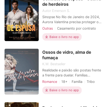
pequeno brilh
de herdeiros
Autor Emerson S.
Sinopse No Rio de Janeiro de 2024,
Aurora Valentina precisa proteger o
império do pai. Dante Henrique
Outras
Casamento por contrato
precisa de um casamento
CEO
estratégico. Um acordo de fachada
Baixe o livro no app
une dois mundos opostos, mas
segredos, traições e desejos
Ossos de vidro, alma de
proibidos transformam contratos em
escolhas perigosas. No fim, o que
fumaça
ninguém espe
K.W. Bestseller
Realidade e paixão são postas frente
a frente para duelar. Famílias
sedentas por vingança, corpos
Romance
18+
Família
Tribo
inflamados pela paixão e cenários
Vingança
ludibriados. Em "Ossos de vidro, alma
Baixe o livro no app
Relacionamento secreto
CEO
de fumaça" romances inescrupulosos
Charmoso
espreitam as páginas fumegantes das
histórias mais vivas e fugazes que já
Arrogante / Dominante
Urbano