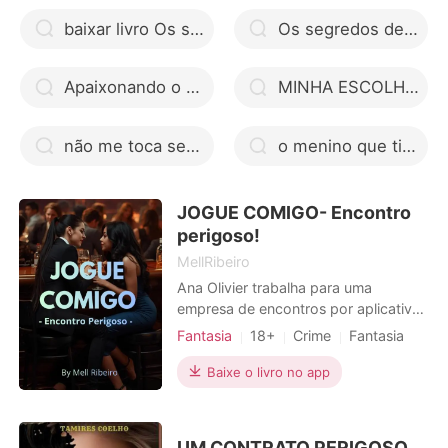
baixar livro Os segredos de Colin Bridgerton pdf
Os segredos de Colin Bridgerton livros em áudio gratuito
Apaixonando o Marquês
MINHA ESCOLHA : O CEO herdeiro e a mãe solo
não me toca seu boboca ler online grátis
o menino que tinha medo de errar pdf docero
JOGUE COMIGO- Encontro
perigoso!
MellRibeiro
Ana Olivier trabalha para uma
empresa de encontros por aplicativo,
em um mundo que monstros e
Fantasia
18+
Crime
Fantasia
pessoas coexistem. Um dia, Ana tem
Primeiro amor
Vampiros
CEO
que visitar uma CEO de uma empresa
Baixe o livro no app
Encantadora
Paixão / Erótica
famosa de cosméticos para
Local de trabalho
Urbano
conseguir patrocínio para a sua
empresa, como ela é a gerente, tem
UM CONTRATO PERIGOSO