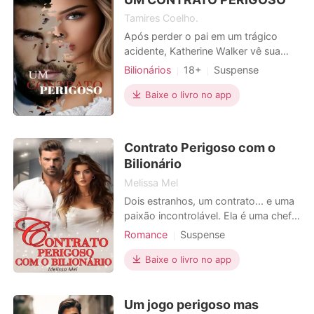
que fazer os serviços pessoalmente e
Tamires Coelho.
conseg
Após perder o pai em um trágico
acidente, Katherine Walker vê sua
vida escapar de suas mãos. Contra a
Bilionários
18+
Suspense
própria vontade, ela é obrigada a se
Casamento arranjado
Vingança
casar com um homem que nunca viu
Baixe o livro no app
CEO
Urbano
e a gerar o herdeiro de uma família
que desconhece. O que Katherine
não imagina é que seu misterioso
Contrato Perigoso com o
marido também foi vítima
Bilionário
Melissa Mel
Dois estranhos, um contrato... e uma
paixão incontrolável. Ela é uma chef
talentosa, lutando para salvar o
Romance
Suspense
legado da família. Ele, um bilionário
Casamento arranjado
Vingança
arrogante, acostumado a comandar
Baixe o livro no app
CEO
Encantadora
Charmoso
sem questionamentos. Mas quando
Paixão / Erótica
uma cláusula inesperada os obriga a
Um jogo perigoso mas
um casamento arranjado, ambos se
Local de trabalho
Urbano