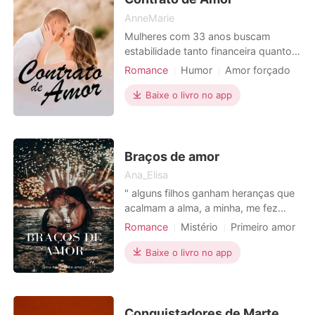
AnneMarie
Mulheres com 33 anos buscam
estabilidade tanto financeira quanto
emocional. Jessica acreditava possuir
Romance
Humor
Amor forçado
a emocional, encontrava-se noiva de
Casamento após um curto namoro
Fernando há três anos e prestes a se
Baixe o livro no app
CEO
Advogados
Encantador
casar ele desaparece com as suas
economias, sem ter a quem recorrer
ela se vê repleta de dividas. Sua
ultima alternativa é a
Braços de amor
Ana_Elisa
" alguns filhos ganham heranças que
acalmam a alma, a minha, me fez
perde-la" Melissa Charlie é uma
Romance
Mistério
Primeiro amor
garota que está iniciando sua
Playboy
Encantador
faculdade de medicina, juntamente
Baixe o livro no app
Charmoso
com sua amiga Lavínia. Vivendo um
perrengue com sua madrasta e o
suposto namorado, melissa que mais
do que tudo sua independência. Na f
Conquistadores de Marte