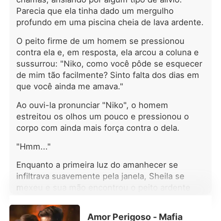
de amor deles começou oficialmente.
Parecia que ela tinha dado um mergulho
Ele dava a ela tudo o que ela queria e
profundo em uma piscina cheia de lava ardente.
eles viviam felizes. No entanto, algo
inesperado aconteceu, colocando o
O peito firme de um homem se pressionou
amor deles à prova. Sheila e seu
contra ela e, em resposta, ela arcou a coluna e
marido conseguiriam vencer essa
sussurrou: "Niko, como você pôde se esquecer
tempestade? Venha descobrir!
de mim tão facilmente? Sinto falta dos dias em
que você ainda me amava."
Ao ouvi-la pronunciar "Niko", o homem
estreitou os olhos um pouco e pressionou o
corpo com ainda mais força contra o dela.
"Hmm..."
Enquanto a primeira luz do amanhecer se
infiltrava suavemente pela janela, Sheila se
mexeu e sua mão encontrou o peito ardente
dele. Então, ao abrir os olhos após pestanejar
várias vezes, ela se deparou com um rosto
Amor Perigoso - Mafia