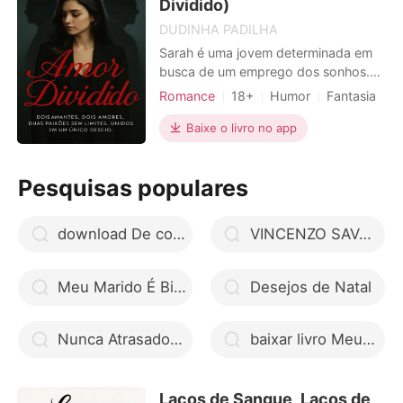
Dividido)
DUDINHA PADILHA
Sarah é uma jovem determinada em
busca de um emprego dos sonhos.
Em uma entrevista de trabalho, ela
Romance
18+
Humor
Fantasia
conhece o elegante e charmoso
Triangulo amoroso
Jhonny, por quem se sente
Baixe o livro no app
Amor a primeira vista
imediatamente atraída. Infelizmente,
Celebridades
CEO
Sarah não consegue a vaga, que
Pesquisas populares
acaba ficando com sua melhor
Encantadora
Charmoso
amiga, Laura. Apesar da decepção
Paixão / Erótica
profissional,
download De costas para o CEO livro pdf
VINCENZO SAVÓIA : A Vinícola
Meu Marido É Bilionário ( 3448 ) livro telegram
Desejos de Natal
Nunca Atrasado, Nunca Longe
baixar livro Meu Marido É Bilionário ( 3448 ) pdf
Laços de Sangue, Laços de