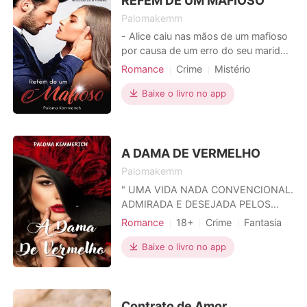
REFÉM DE UM MAFIOSO
viveu deveria
Palomakemm
- Alice caiu nas mãos de um mafioso
por causa de um erro do seu marido
morto . Mas será que foi um erro
Romance
Crime
Mistério
mesmo? Todos estão à procura dela
Traição
Vingança
Polícia
porque segundo seu marido falecido,
Baixe o livro no app
Máfia
Medrosa
Azarada
ela tinha com ela a chave que abria
um cofre repleto de provas.
A DAMA DE VERMELHO
Palomakemm
" UMA VIDA NADA CONVENCIONAL.
ADMIRADA E DESEJADA PELOS
HOMEMS, E UM CRIME A ONDE ELA
Romance
18+
Crime
Fantasia
SERIA A UNICA SUSPEITA " - Quem
Vingança
Armadilha
Polícia
eu sou? Euriane Gomes , mas
Baixe o livro no app
Encantadora
Dançarino / Cantor
conhecida como Ane ou a Dama de
Paixão / Erótica
vermelho.
Arrogante / Dominante
Contrato de Amor