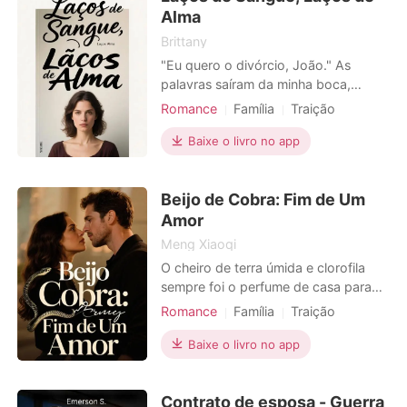
Alma
Brittany
"Eu quero o divórcio, João." As
palavras saíram da minha boca,
firmes e sem hesitação, enquanto eu
Romance
Família
Traição
entregava os papéis para o
Vingança
Divórcio
Heroína
advogado. O sol da tarde batia forte
Baixe o livro no app
lá fora, mas dentro de mim, uma
frieza de inverno se instalava. Desta
Beijo de Cobra: Fim de Um
vez, seria diferente. Na minha vida
passada, dediquei corpo e alm
Amor
Meng Xiaoqi
O cheiro de terra úmida e clorofila
sempre foi o perfume de casa para
João Carlos. Até o dia em que a rara
Romance
Família
Traição
orquídea "Beijo de Cobra", símbolo
Gravidez
Divórcio
Urbano
de sua vida e resiliência, desapareceu
Baixe o livro no app
do Jardim Botânico. Mas o vazio do
pedestal não era nada comparado ao
Contrato de esposa - Guerra
que ele sentiria em casa. Foi um