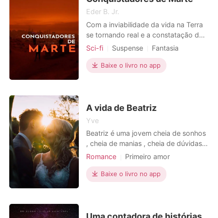
Eder B. Jr.
Com a inviabilidade da vida na Terra
se tornando real e a constatação da
impossibilidade de viver em Marte a
Sci-fi
Suspense
Fantasia
longo prazo, com a estrutura física
Armadilha
Aristocracia
do corpo humano, cientistas
Baixe o livro no app
desenvolvem um novo corpo
biológico totalmente adequado a
vida no planeta vermelho e uma
forma de transplantar o cérebro de
A vida de Beatriz
qua
Yve
Beatriz é uma jovem cheia de sonhos
, cheia de manias , cheia de dúvidas.
A jovem está na melhor fase ou na
Romance
Primeiro amor
pior fase de sua vida.
Encantadora
Baixe o livro no app
Uma contadora de histórias