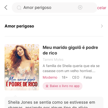
Cancelar
Amor perigoso
0
Meu marido gigolô é podre
Loja
de rico
Tammi Myles
Histórico
A família de Sheila queria que ela se
casasse com um velho horrível.
Furiosa, ela contratou um gigolô para
Moderno
18+
CEO
Falsa
Sair
atuar como seu marido. Ela não tinha
Encantador
ideia de quem ele era e só achava
Baixe o livro no app
que ele precisava de dinheiro para
Baixar App
viver. Um dia, quando ele tirou a
máscara, ela descobriu que ele era
Sheila Jones se sentia como se estivesse em
um magnata. A partir daí, a história
chamas, ansiando por algum tipo de alívio.