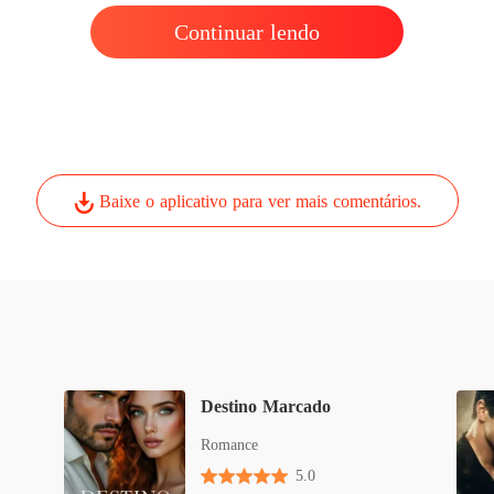
Capítul
Continuar lendo
Um cont
Capítulo
Um cont
Capítul
Baixe o aplicativo para ver mais comentários.
Um cont
Capítul
Um cont
Capítul
Um cont
Capítulo
Destino Marcado
Um cont
Romance
Capítul
5.0