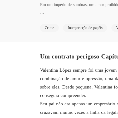
Em um império de sombras, um amor proibido d
Diego Martínez, o magnata implacável, merg
Crime
Interpretação de papéis
V
as uma vítima inocente ou a chave para um se
Enquanto a paixão ardente se mistura à intri
em meio ao caos?

Um contrato perigoso Capítu
Prepare-se para um romance arrebatador, onde
Valentina López sempre foi uma jovem r
 história que te deixará sem fôlego.
combinação de amor e opressão, uma da
sobre eles. Desde pequena, Valentina f
conseguia compreender.
Seu pai não era apenas um empresário d
cruzavam muitas vezes a linha da legal