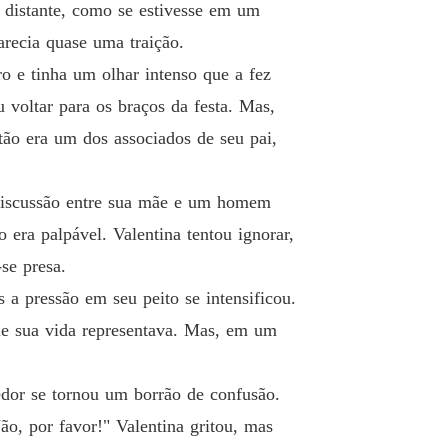
o 19 A Revelação
22/10/2024
o distante, como se estivesse em um
arecia quase uma traição.
rato perigoso
 20 A Escolha de Valentina
22/10/2024
 e tinha um olhar intenso que a fez
 voltar para os braços da festa. Mas,
rato perigoso
 21 A Jornada de Autodescoberta
ão era um dos associados de seu pai,
22/10/2024
rato perigoso
 discussão entre sua mãe e um homem
o 22 O Conflito Aumenta
25/10/2024
era palpável. Valentina tentou ignorar,
rato perigoso
se presa.
 23 A intimidade presente
25/10/2024
 a pressão em seu peito se intensificou.
rato perigoso
que sua vida representava. Mas, em um
o 24 O Eco do passado
25/10/2024
rato perigoso
dor se tornou um borrão de confusão.
o 25 A Nova Aliança
25/10/2024
ão, por favor!" Valentina gritou, mas
rato perigoso