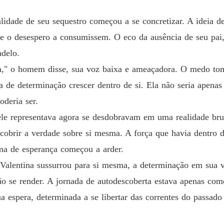
Capítul
alidade de seu sequestro começou a se concretizar. A ideia d
Um cont
 e o desespero a consumissem. O eco da ausência de seu pai
Capítulo
adelo.
Um cont
ra," o homem disse, sua voz baixa e ameaçadora. O medo to
Capítul
a de determinação crescer dentro de si. Ela não seria apenas 
Um cont
oderia ser.
Capítulo
ele representava agora se desdobravam em uma realidade brut
Um cont
cobrir a verdade sobre si mesma. A força que havia dentro d
Capítulo
a de esperança começou a arder.
Um cont
 Valentina sussurrou para si mesma, a determinação em sua 
Capítul
 não se render. A jornada de autodescoberta estava apenas co
Um cont
a espera, determinada a se libertar das correntes do passado
Capítulo
Um cont