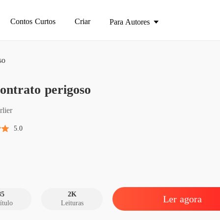
Contos Curtos
Criar
Para Autores
so
Um cont
ontrato perigoso
Capítulo
Um cont
lier
Capítulo
5.0
Um cont
Capítul
Um cont
Capítul
85
2K
Ler agora
ítulo
Leituras
Um cont
Capítul