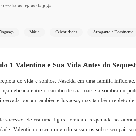
esafia as regras do jogo.

Um cont
Capítulo
ulha em um mundo de perigos ao comprar Valentina, uma mulher mist
Um cont
ingança
Máfia
Celebridades
Arrogante / Dominante
gredo explosivo?

Capítul
Um cont
ga mortal, Diego e Valentina se veem presos em uma teia de mentiras, 
Capítul
lo 1 Valentina e Sua Vida Antes do Seques
Um cont
Capítul
 a linha entre o desejo e a perdição é tênue como um fio de seda. D
epleta de vida e sonhos. Nascida em uma família influente,
Um cont
nça delicada entre o carinho de sua mãe e a sombra do pode
Capítulo
oi cercada por um ambiente luxuoso, mas também repleto de 
Um cont
Capítul
e sucesso; ele era uma figura temida e respeitada no subm
Um cont
idade. Valentina cresceu ouvindo sussurros sobre seu pai, s
Capítul