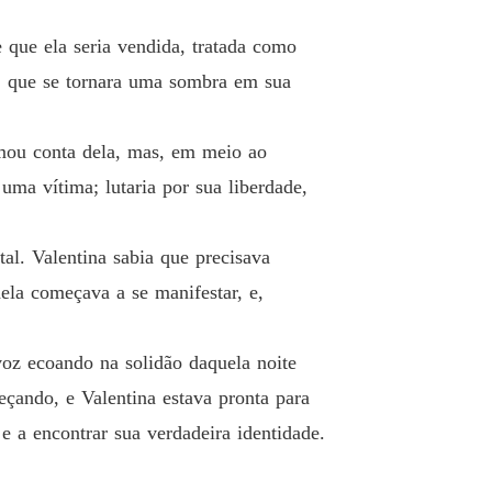
o 26 O Confronto
26/10/2024
e que ela seria vendida, tratada como
rato perigoso
, que se tornara uma sombra em sua
 27 A Revelação Final
26/10/2024
rato perigoso
mou conta dela, mas, em meio ao
o 28 O Caminho da Superação
26/10/2024
uma vítima; lutaria por sua liberdade,
rato perigoso
 29 A Batalha pela Verdade
26/10/2024
al. Valentina sabia que precisava
rato perigoso
ela começava a se manifestar, e,
 30 A Força da Superação
26/10/2024
rato perigoso
voz ecoando na solidão daquela noite
o 31 Entre Sombras e Luz
26/10/2024
meçando, e Valentina estava pronta para
rato perigoso
 e a encontrar sua verdadeira identidade.
 32 O Labirinto da Verdade
26/10/2024
rato perigoso