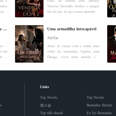
ido e
Filho do temido Don Antony,
da da
fantasmas do passado. Em "Um
homem
de negócios imponente, mas alguém
aior
Vinícius Strondda herdou o sangue
 seu
Amor Além do Tempo", paixão,
mesmo
capaz de amar profundamente,
ente.
frio do pai, só que nunca aprendeu a
, que
tradição e cultura se entrelaçam em
 nela
alguém que a via por quem ela
a ser
lidar com algo que não pudesse
a
uma aventura emocionante onde o
Entre
realmente era, além das aparências.
homem
controlar. E Lucia Bianchi era
entre
amor pode ser a única chave para a
ntros
Porém, o caminho do amor
muito
exatamente isso: indomável,
 que
salvação.
ilvia
verdadeiro raramente é tranquilo.
Noiva por contrato - Bella Mia
Uma armadilha inescapável
 lado
corajosa, e capaz de despertá-lo
dade.
ança
Eles foram separados pelas
AlisTae
pelos
como nenhuma outra mulher. Ela
bre a
der e
circunstâncias e pelas escolhas que
cação
não tem medo do seu olhar. Não se
-los.
busca
precisavam ser feitas. Cornellius,
ato –
Antes de cruzar com o irmão mais
vski,
cala diante das suas ordens, mas
eger
a para
preso em um casamento de
 é um
velho do namorado, Sophia, uma
nte e
carrega cicatrizes que gritam
ar os
em um
conveniência, e Asha, temendo as
ado e
Ômega, vivia num mundo sem
ia de
segredos, e que podem destruir
ha em
 está
consequências para seu filho,
sto a
sobressaltos. Na Alcateia Sombra
strou
ambos se forem revelados. Ele jurou
 será
decidiram seguir caminhos
eguiu
Noturna, existia uma lei perigosa: se
 que
que ninguém a teria. Ela jurou que
se vê
radas
separados. Ainda assim, o amor que
 vida
o líder Alfa rejeitasse sua
o dos
jamais seria de um homem como
ade -
lugar
sentem um pelo outro persiste, como
ada
companheira, ele perderia seu cargo.
desde
ele. Entre amor e ódio, nasce um
ópria
idas
uma chama teimosa que se recusa a
. Mas
Essa regra, que deveria proteger
Links
tino.
vínculo tão perigoso quanto
tenso
se apagar. É um amor que desafia o
, ele
uniões, virou uma armadilha para
sim a
proibido. "Você é a minha maior
rio e
ossas
tempo e a distância, que vive nas
ais,
Sophia. Afinal, ela namorava
Top Novels
Top Novels
a não
fraqueza, Lucia... e eu não sei se
até a
erdão
palavras não ditas e nos gestos
oderá
justamente o irmão mais novo do
m foi
vou te salvar ou te destruir."
rução
silenciosos. Cada um carrega a
s
웹소설
Bestseller Bücher
aren,
líder Alfa. Bryan Morrison não era
amais
 mais
esperança de um reencontro, de uma
ada e
só o líder da alcateia, mas também
Top tiểu thuyết
En İyi Romanlar
osta.
a que
segunda chance de viver o que