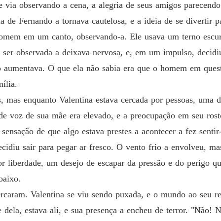
Capítul
se via observando a cena, a alegria de seus amigos parecend
a de Fernando a tornava cautelosa, e a ideia de se divertir p
Um cont
Capítulo
homem em um canto, observando-a. Ele usava um terno escuro
e ser observada a deixava nervosa, e, em um impulso, decidiu
Um cont
Capítulo
ão aumentava. O que ela não sabia era que o homem em quest
ília.
Um cont
as, mas enquanto Valentina estava cercada por pessoas, uma
Capítul
e voz de sua mãe era elevado, e a preocupação em seu rosto 
Um cont
sensação de que algo estava prestes a acontecer a fez sentir-
Capítulo
cidiu sair para pegar ar fresco. O vento frio a envolveu, mas
Um cont
por liberdade, um desejo de escapar da pressão e do perigo 
Capítul
baixo.
Um cont
rcaram. Valentina se viu sendo puxada, e o mundo ao seu re
Capítul
ela, estava ali, e sua presença a encheu de terror. "Não! N
Um cont