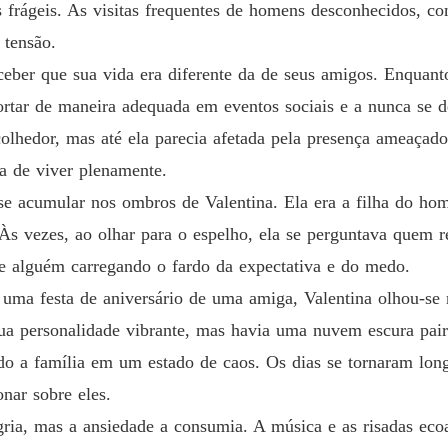
 frágeis. As visitas frequentes de homens desconhecidos, com
Um cont
 tensão.
Capítulo
eber que sua vida era diferente da de seus amigos. Enquant
portar de maneira adequada em eventos sociais e a nunca se d
Um cont
Capítulo
olhedor, mas até ela parecia afetada pela presença ameaçado
ia de viver plenamente.
Um cont
Capítulo
se acumular nos ombros de Valentina. Ela era a filha do ho
s vezes, ao olhar para o espelho, ela se perguntava quem re
Um cont
Capítul
alguém carregando o fardo da expectativa e do medo.
a uma festa de aniversário de uma amiga, Valentina olhou-se
Um cont
Capítulo
 sua personalidade vibrante, mas havia uma nuvem escura pai
o a família em um estado de caos. Os dias se tornaram longas
Um cont
Capítul
nar sobre eles.
ria, mas a ansiedade a consumia. A música e as risadas ec
Um cont