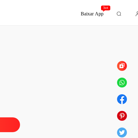
hot
Baixar App
Capítulo 85 Um Novo Começo
rato perigoso
 1 Valentina e Sua Vida Antes do Sequestro
21/10/2024
rato perigoso
 2 O Despertar
21/10/2024
rato perigoso
o 3 O Contrato
21/10/2024
rato perigoso
o 4 Entre Desejos e Medos
21/10/2024
rato perigoso
o 5 Desconfiando do Passado
21/10/2024