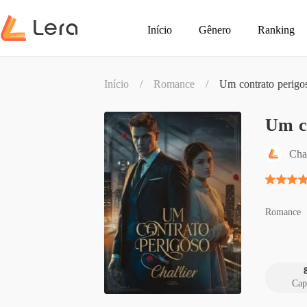
Início
Gênero
Ranking
Início
/
Romance
/
Um contrato perigo
Um c
Char
Romance
Cap