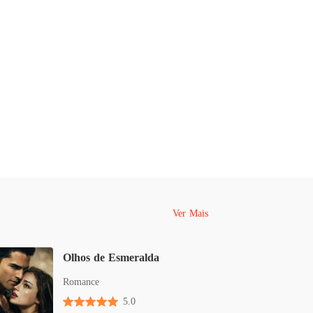
o 33 O Plano em Movimento
26/10/2024
rato perigoso
 34 A Infiltração
26/10/2024
rato perigoso
o 35 A ação
27/10/2024
rato perigoso
o 36 O Confronto Final
27/10/2024
rato perigoso
o 37 A Verdade Emergente
27/10/2024
Ver Mais
rato perigoso
 38 O Sacrifício
27/10/2024
Olhos de Esmeralda
rato perigoso
Romance
o 39 A Nova Ordem
31/10/2024
5.0