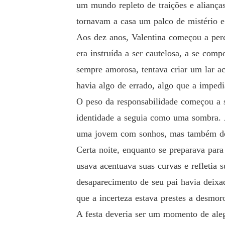
um mundo repleto de traições e alianças
tornavam a casa um palco de mistério e
Aos dez anos, Valentina começou a perc
era instruída a ser cautelosa, a se com
sempre amorosa, tentava criar um lar ac
havia algo de errado, algo que a imped
O peso da responsabilidade começou a 
identidade a seguia como uma sombra. À
uma jovem com sonhos, mas também de 
Certa noite, enquanto se preparava par
usava acentuava suas curvas e refletia
desaparecimento de seu pai havia deixad
que a incerteza estava prestes a desmoro
A festa deveria ser um momento de aleg