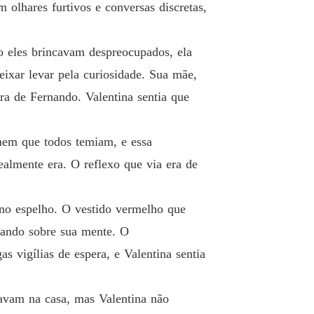
 olhares furtivos e conversas discretas,
rato perigoso
 13 A decisão de Diego
22/10/2024
o eles brincavam despreocupados, ela
eixar levar pela curiosidade. Sua mãe,
rato perigoso
 14 A Noite de Entrega
22/10/2024
ra de Fernando. Valentina sentia que
rato perigoso
 15 A Sede Insaciável
22/10/2024
mem que todos temiam, e essa
almente era. O reflexo que via era de
rato perigoso
o 16 O Retorno de Rafael
22/10/2024
 no espelho. O vestido vermelho que
rato perigoso
 17 A decisão difícil
22/10/2024
rando sobre sua mente. O
 vigílias de espera, e Valentina sentia
rato perigoso
o 18 A Conexão Profunda
22/10/2024
oavam na casa, mas Valentina não
rato perigoso