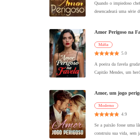
Quando o impiedoso chefe
desencadeará uma série de eventos que mudarão sua 
férias da faculdad
Amor Perigoso na Fa
Máfia
5.0
A poeira da favela grudava em min
Capitão Mendes, um herói
Tentei a j
Amor, um jogo perig
Moderno
4.9
Se a paixão fosse uma lâmina, 
construiu sua vida, sem jamais imagina