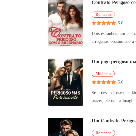
Contrato Perigoso co
Romance
5.0
Dois estranhos, um contrato... e uma paixão incontrolável. El
arrogante, acostumado a
presos em uma c
Um jogo perigoso mas
Moderno
5.0
Se o desejo fosse uma lâ
prazer, ele nunca imaginou que um dia ab
escolheu entr
Um Contrato Perigo
Romance