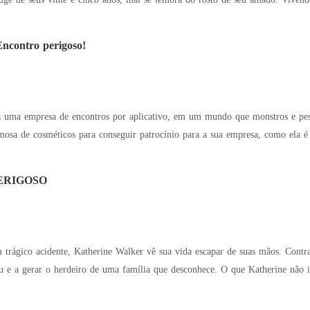
ontro perigoso!
ra uma empresa de encontros por aplicativo, em um mundo que monstros e pe
a de cosméticos para conseguir patrocínio para a sua empresa, como ela é a
ERIGOSO
te, Katherine Walker vê sua vida escapar de suas mãos. Contra a própria vontade, ela é obrigada a se casar com
de uma família que desconhece. O que Katherine não imagina é que seu misterioso marido também foi