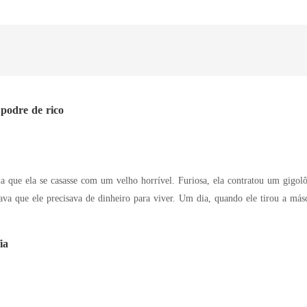
podre de rico
ue ela se casasse com um velho horrível. Furiosa, ela contratou um gigolô para atuar c
heiro para viver. Um dia, quando ele tirou a máscara, ela descobriu que ele era um magnata. A
 dava a ela tudo o que ela queria e eles viviam felizes. No entanto, algo inesperado
aconteceu, colocando o amor deles à prova. Sheila e seu marido conseguiriam vencer essa t
ia