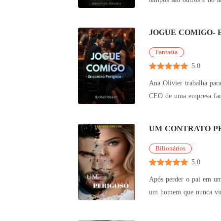
Iorque, junt
JOGUE COMIGO- Enc
Fantasia
5.0
Ana Olivier trabalha pa
CEO de uma empresa famos
e conseg
UM CONTRATO P
Bilionários
5.0
Após perder o pai em um trágico aciden
um homem que nunca viu e a gerar o herdeiro 
vítima