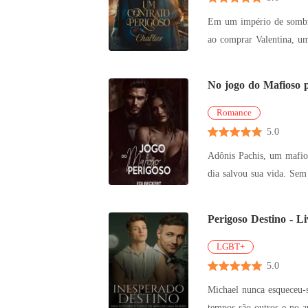
Em um império de sombras, um amor proibido des
ao comprar Valentina, u
Enquanto a paixão
No jogo do Mafioso p
Romance
5.0
Adônis Pachis, um mafio
dia salvou sua vida. Sem
sua mansão
Perigoso Destino - Li
LGBT+
5.0
Michael nunca esqueceu-s
tempos são outros e no a