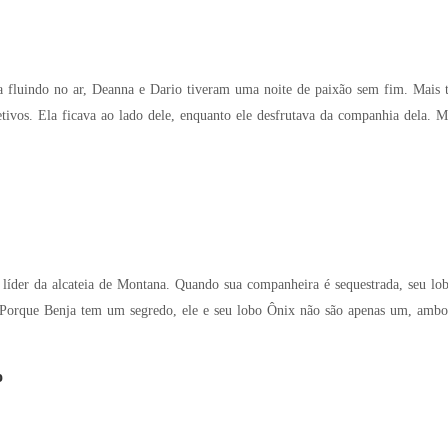
ar, Deanna e Dario tiveram uma noite de paixão sem fim. Mais tarde, quando se encontraram novamente, eles
que esses momentos eram apenas
 líder da alcateia de Montana. Quando sua companheira é sequestrada, seu lo
. Porque Benja tem um segredo, ele e seu lobo Ônix não são apenas um, ambo
o