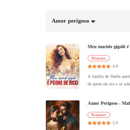
Amor perigoso
Meu marido gigolô é 
Moderno
4.9
A família de Sheila queria q
de quem ele era e só achava que ele precisava de din
partir daí, a história de amor deles começou oficialmente. Ele
Amor Perigoso - Maf
Romance
5.0