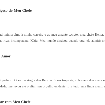
igoso do Meu Chefe
uei minha alma à minha carreira e ao meu amante secreto, meu chefe Heitor. 
esabou quando ouvi ele admitir friamente que todo o nosso relacionamento era
e Amor
 perfeito. O sol de Angra dos Reis, as flores tropicais, o homem dos meus s
evou até o altar, seu orgulho evidente. Era tudo uma linda mentira. Assim que cheguei até Heitor, ele sacou
mor com Meu Chefe