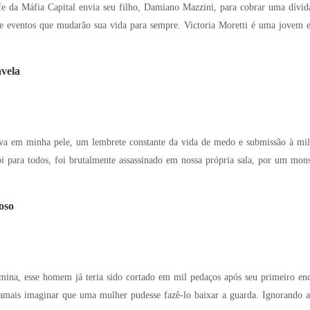
 da Máfia Capital envia seu filho, Damiano Mazzini, para cobrar uma dívida,
vida para sempre. Victoria Moretti é uma jovem estudante de medicina, animada para passar as
vela
ha pele, um lembrete constante da vida de medo e submissão à milícia. Tudo ruiu há seis meses, quando meu
 para todos, foi brutalmente assassinado em nossa própria sala, por um mon
oso
esse homem já teria sido cortado em mil pedaços após seu primeiro encontro com ela. Entre o pe
r que uma mulher pudesse fazê-lo baixar a guarda. Ignorando a verdade escondida por trás das mentiras,