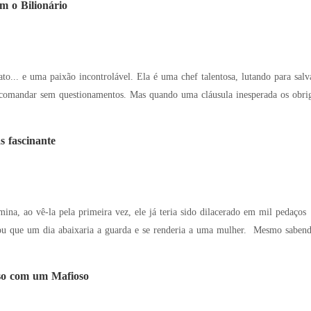
m o Bilionário
a é uma chef talentosa, lutando para salvar o legado da família. Ele, um bilionário
 comandar sem questionamentos. Mas quando uma cláusula inesperada os obr
 fascinante
mina, ao vê-la pela primeira vez, ele já teria sido dilacerado em mil peda
aixaria a guarda e se renderia a uma mulher. Mesmo sabendo a verdade escondida sob as mentiras, ele
so com um Mafioso