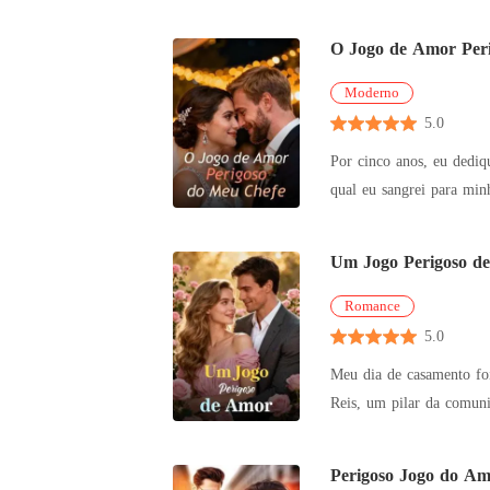
escolheu ent
O Jogo de Amor Per
Moderno
5.0
Por cinco anos, eu dediq
qual eu sangrei para minha rival incompetente, Kátia. Meu mundo d
apenas uma "
Um Jogo Perigoso d
Romance
5.0
Meu dia de casamento foi
Reis, um pilar da comunidade, me l
distin
Perigoso Jogo do A