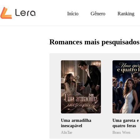
Início
Gênero
Ranking
Romances mais pesquisados
Uma armadilha
Uma garota e
inescapável
quatro feras
AlisTae
Brass Wren