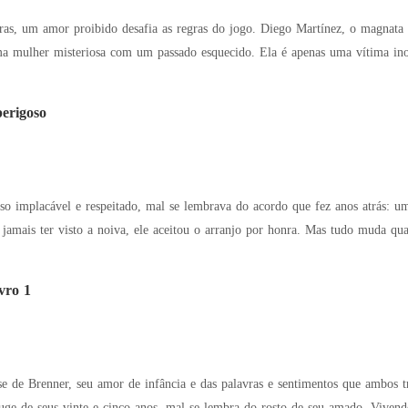
afia as regras do jogo. Diego Martínez, o magnata implacável, mergulha em um mundo de perigos
ma mulher misteriosa com um passado esquecido. Ela é apenas uma vítima ino
erigoso
so implacável e respeitado, mal se lembrava do acordo que fez anos atrás:
 jamais ter visto a noiva, ele aceitou o arranjo por honra. Mas tudo muda q
vro 1
e de Brenner, seu amor de infância e das palavras e sentimentos que ambos t
uge de seus vinte e cinco anos, mal se lembra do rosto de seu amado. Viven