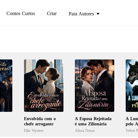
Contos Curtos
Criar
Para Autores
Envolvida com o
A Esposa Rejeitada
A Lun
chefe arrogante
é uma Zilionária
pelo A
Ellie Wynters
Alissa Nexus
Velvet P