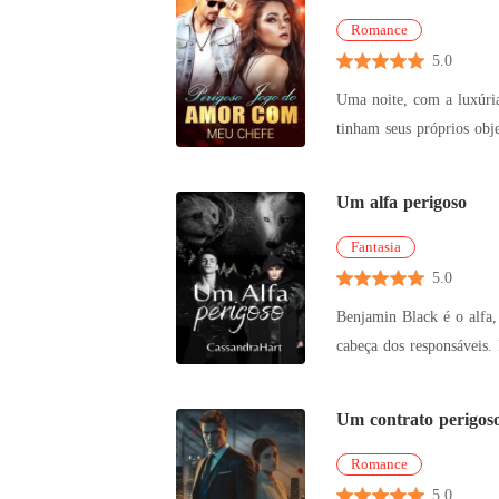
Romance
5.0
Uma noite, com a luxúria fluindo no 
tinham seus próprios objetivos. Ela ficava ao lado dele, enquanto ele desfrutava da companhia dela. Mesmo sabendo 
parte de u
Um alfa perigoso
Fantasia
5.0
Benjamin Black é o alfa,
cabeça dos responsáveis
Claire dá a
Um contrato perigos
Romance
5.0