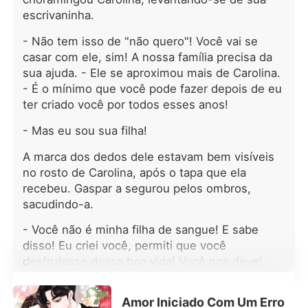
esposa e de um herdeiro. Poderá um
escrivaninha.
casamento entre essas duas pessoas
funcionar? Será apenas conveniência
- Não tem isso de "não quero"! Você vai se
ou o amor florescerá entre duas
casar com ele, sim! A nossa família precisa da
almas machucadas? Segunda parte
sua ajuda. - Ele se aproximou mais de Carolina.
(começa no 96 e termina no 129) :
- É o mínimo que você pode fazer depois de eu
Osvaldo; Terceira parte (começa no
130 e vai até o 164): Santiago.
ter criado você por todos esses anos!
Capítulo 165 - Extra: introdução à
- Mas eu sou sua filha!
segunda geração. Segunda Geração
a partir do capítulo 166 (é dividido
A marca dos dedos dele estavam bem visíveis
em duas partes. A primeira vai do 166
no rosto de Carolina, após o tapa que ela
ao 271; a segunda do 272 ao 382).
recebeu. Gaspar a segurou pelos ombros,
Sigam-me no insta e vamos interagir!
sacudindo-a.
@m_zanakheironofficial
- Você não é minha filha de sangue! E sabe
disso! Eu criei você, permiti que você
desfrutasse dessa boa vida! Você nos deve!
- Mas... Por que eu? - ela choramingou.
Amor Iniciado Com Um Erro