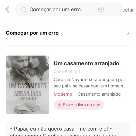
Cancelar
Começar por um erro
0
Loja
Um casamento arranjado
Zana Kheiron
Carolina Navarro será obrigada por
Histórico
seu pai a se casar com um homem
desfigurado, a fim de salvar a família
Moderno
Casamento arranjado
Sair
da ruína. Máximo Castillo tinha tudo o
PTSD
CEO
Máfia
Charmoso
que qualquer um poderia querer, até
Baixe o livro no app
Paixão / Erótica
que um acidente de avião destruiu
Baixar App
Arrogante / Dominante
seu corpo, sua alma, seu
relacionamento, tornando-o
- Papai, eu não quero casar-me com ele! -
amargurado. Mas ele precisa de uma
choramingou Carolina, levantando-se de sua