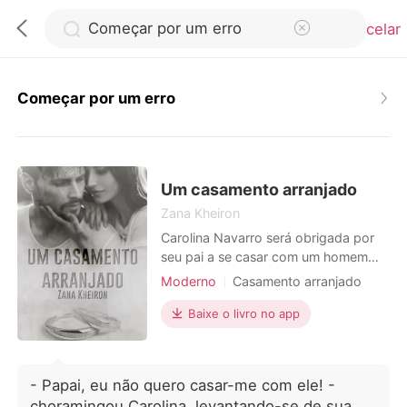
Cancelar
Começar por um erro
0
Loja
Um casamento arranjado
Zana Kheiron
Carolina Navarro será obrigada por
Histórico
seu pai a se casar com um homem
desfigurado, a fim de salvar a família
Moderno
Casamento arranjado
Sair
da ruína. Máximo Castillo tinha tudo o
PTSD
CEO
Máfia
Charmoso
que qualquer um poderia querer, até
Baixe o livro no app
Paixão / Erótica
que um acidente de avião destruiu
Baixar App
Arrogante / Dominante
seu corpo, sua alma, seu
relacionamento, tornando-o
- Papai, eu não quero casar-me com ele! -
amargurado. Mas ele precisa de uma
choramingou Carolina, levantando-se de sua