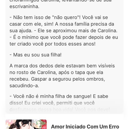
esposa e de um herdeiro. Poderá um
escrivaninha.
casamento entre essas duas pessoas
funcionar? Será apenas conveniência
- Não tem isso de "não quero"! Você vai se
ou o amor florescerá entre duas
casar com ele, sim! A nossa família precisa da
almas machucadas? Segunda parte
sua ajuda. - Ele se aproximou mais de Carolina.
(começa no 96 e termina no 129) :
- É o mínimo que você pode fazer depois de eu
Osvaldo; Terceira parte (começa no
130 e vai até o 164): Santiago.
ter criado você por todos esses anos!
Capítulo 165 - Extra: introdução à
- Mas eu sou sua filha!
segunda geração. Segunda Geração
a partir do capítulo 166 (é dividido
A marca dos dedos dele estavam bem visíveis
em duas partes. A primeira vai do 166
no rosto de Carolina, após o tapa que ela
ao 271; a segunda do 272 ao 382).
recebeu. Gaspar a segurou pelos ombros,
Sigam-me no insta e vamos interagir!
sacudindo-a.
@m_zanakheironofficial
- Você não é minha filha de sangue! E sabe
disso! Eu criei você, permiti que você
desfrutasse dessa boa vida! Você nos deve!
- Mas... Por que eu? - ela choramingou.
Amor Iniciado Com Um Erro