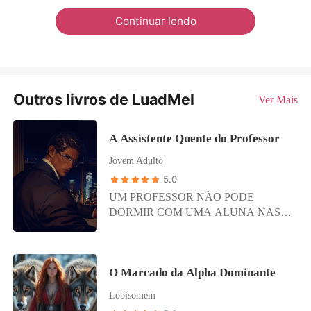
Continuar lendo
Outros livros de LuadMel
Ver Mais
A Assistente Quente do Professor
Jovem Adulto
5.0
UM PROFESSOR NÃO PODE
DORMIR COM UMA ALUNA NAS
DEPENDENCIA DA ESCOLA. Essa é
uma regra simples... Mas... Lumiar Sindel
sabia que por ser a filha da prefeita da
O Marcado da Alpha Dominante
cidade podia fazer o que bem entender
dentro da escola, ficando conhecida como
Lobisomem
a menina intocável, a rebelde indomável...