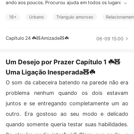
Contos Curtos
ando aos poucos. Procurou ajuda em todos os lugares a
té encontrar seu melhor amigo de longa data, onde fez
 moradia em seu apartamento, descobrindo que o garot
18+
Urbano
Triangulo amoroso
Relacionamen
o que deixou para trás quase casado havia mudado sua 
preferência deixando uma terceira pessoa entrar em su
a vida.

Capítulo 24 ☘️🧸Amizade🧸☘️
06-09 15:00
Ela sabia que jamais poderia se envolver no meio de um
a relação, mas quando nutrimos um desejo por uma pes
Um Desejo por Prazer Capítulo 1 ☘️🧸
soa, ou duas, ou três, ele jamais deve ser escondido, nã
Uma Ligação Inesperada🧸☘️
o importa o quanto isso pareça incorreto, enquanto eles 
viverem o amor, prazer e desejo no oculto, nada pode d
O som da cabeceira batendo na parede não era
problema nenhum quando os dois estavam
juntos e se entregando completamente um ao
outro. Era gostoso ao seu modo e delicado
quando somente queria testar suas habilidades.