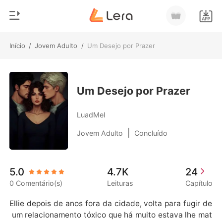
Início
/
Jovem Adulto
/
Um Desejo por Prazer
0
Início
Loja
Gênero
Um Desejo por Prazer
Moderno
Histórico
LuadMel
Lobisomem
|
Jovem Adulto
Concluído
Sair
Contos
Romance
Baixar App
5.0
4.7K
24
Bilionários
0 Comentário(s)
Leituras
Capítulo
Ranking
Ellie depois de anos fora da cidade, volta para fugir de
 um relacionamento tóxico que há muito estava lhe mat