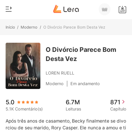
Início
/
Moderno
/
O Divórcio Parece Bom Desta Vez
0
Início
Loja
O Divórcio Parece Bom
Gênero
Desta Vez
Moderno
Histórico
Lobisomem
LOREN RUELL
Sair
Contos
|
Moderno
Em andamento
Romance
Baixar App
5.0
6.7M
871
Bilionários
5.1K Comentário(s)
Leituras
Capítulo
Ranking
Após três anos de casamento, Becky finalmente se divo
rciou de seu marido, Rory Casper. Ele nunca a amou e ti