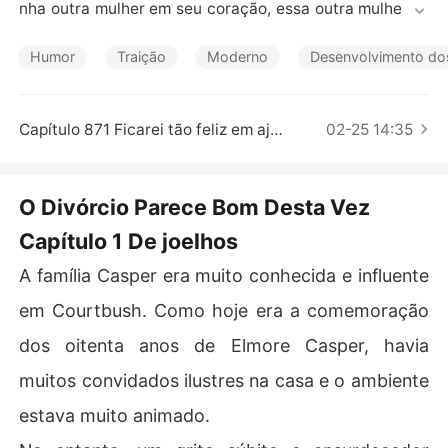
Contos Curtos
nha outra mulher em seu coração, essa outra mulher er
a a cunhada dele, Babette.

Humor
Traição
Moderno
Desenvolvimento do
Um dia, ocorreu um acidente e Becky foi acusada de se
r responsável pelo aborto de Babette. A família inteira s
e recusou a ouvi-la. Rory até a forçou a fazer uma escol
Capítulo 871 Ficarei tão feliz em ajudar
02-25 14:35
ha: se divorciar dele, ou se ajoelhar na frente de Babett
e para se desculpar. Para a surpresa de todos, Becky o
ptou por se divoricar.

O Divórcio Parece Bom Desta Vez
Capítulo 1 De joelhos
Após o divórcio, a família Casper descobriu que a mulhe
r que eles consideravam viciosa e materialista era na v
A família Casper era muito conhecida e influente
erdade a herdeira de uma família super-rica. Ao mesmo
 tempo, Rory percebeu que sua ex-mulher era realment
em Courtbush. Como hoje era a comemoração
e encantadora e bonita. Ele se apaixonou perdidamente 
dos oitenta anos de Elmore Casper, havia
por ela, mas era tarde demais, ela não o amava mais...

muitos convidados ilustres na casa e o ambiente
Ainda assim, Rory tentou conquistar o coração de Beck
estava muito animado.
y. Ela vacilaria e voltaria ao lado dele? Ou outro homem
 entraria no coração dela?