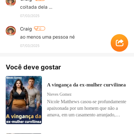
coitada dela ...
07/03/2025
Craig
0
ao menos uma pessoa né
07/03/2025
Você deve gostar
A vingança da ex-mulher curvilínea
Nieves Gomez
Nicole Matthews casou-se profundamente
apaixonada por um homem que não a
amava, em um casamento arranjado,
mantendo a esperança de que algum dia
ele acabaria se apaixonando por ela. No