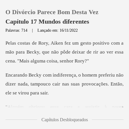
O Divórcio Parece Bom Desta Vez
Capítulo 17 Mundos diferentes
Palavras: 714
|
Lançado em: 16/11/2022
0
com a
mão para Becky, que não pôde deixar de rir a
Loja
feriu não
Histórico
dizer nada, tampouco cair nas suas
Sair
cara a assistir à n
Baixar App
Capítulos Desbloqueados