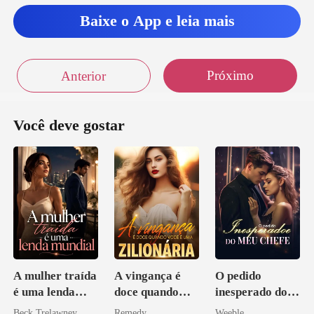
Baixe o App e leia mais
Próximo
Anterior
Você deve gostar
A mulher traída
A vingança é
O pedido
é uma lenda
doce quando
inesperado do
mundial
você é uma
meu chefe
Beck Trelawney
Remedy
Weeble