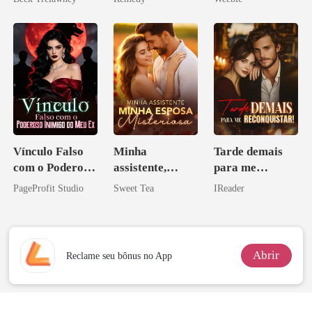
zilionária
Vínculo Falso
Minha
Tarde demais
com o Poderoso
assistente,
para me
Inimigo do Meu
minha esposa
reconquistar!
PageProfit Studio
Sweet Tea
IReader
Ex
misteriosa
Abrir
Reclame seu bônus no App