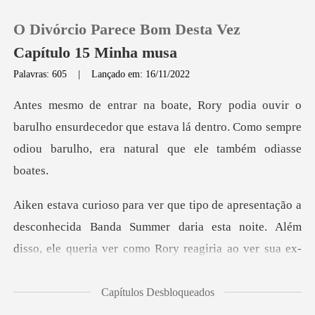
O Divórcio Parece Bom Desta Vez
Capítulo 15 Minha musa
Palavras: 605
|
Lançado em: 16/11/2022
0
ulho ensurdecedor que estava lá dentro. Como sempre
Loja
od
Histórico
Sair
onhecida Banda Summer daria esta noite. Além
disso, ele queri
Baixar App
Capítulos Desbloqueados