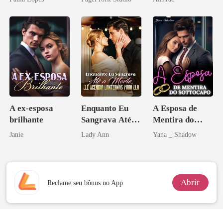
namorado?!
A ex-esposa
Enquanto Eu
A Esposa de
brilhante
Sangrava Até a
Mentira do
Morte, Ele
Sottocapo
Janie
Lady Ann
Yana _ Shadow
Acendia
Lanternas Para
Ela
Abrir
Reclame seu bônus no App