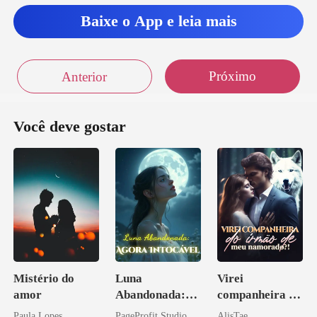
Baixe o App e leia mais
Próximo
Anterior
Você deve gostar
Mistério do
Luna
Virei
amor
Abandonada:
companheira do
Agora Intocável
irmão de meu
Paula Lopes
PageProfit Studio
AlisTae