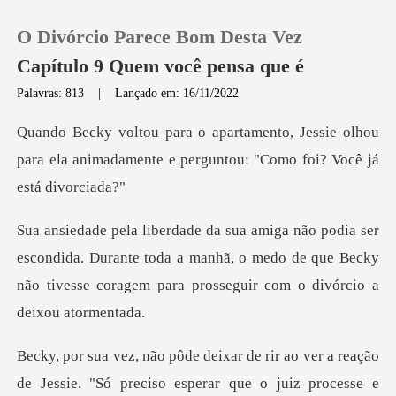
O Divórcio Parece Bom Desta Vez
Capítulo 9 Quem você pensa que é
Palavras: 813
|
Lançado em: 16/11/2022
0
essie olhou
para ela animadamente e pergu
Loja
Histórico
ndida. Durante toda a manhã, o medo de que Becky
Sair
não tivesse
Baixar App
o ver a reação
de Jessie. "Só preciso espera