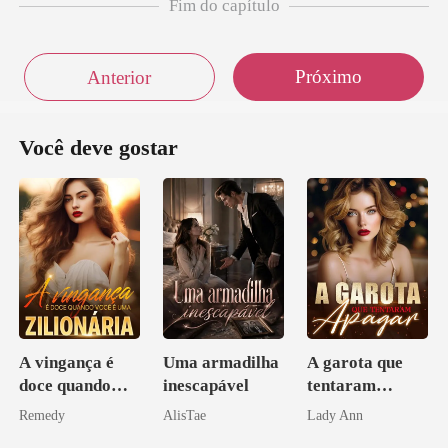
Fim do capítulo
Próximo
Anterior
Você deve gostar
A vingança é
Uma armadilha
A garota que
doce quando
inescapável
tentaram
você é uma
apagar
Remedy
AlisTae
Lady Ann
zilionária