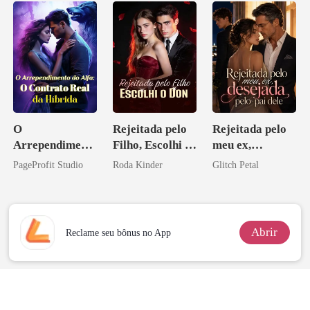
O
Rejeitada pelo
Rejeitada pelo
Arrependiment
Filho, Escolhi o
meu ex,
o do Alfa: O
Don
desejada pelo
PageProfit Studio
Roda Kinder
Glitch Petal
Contrato Real
pai dele
da Híbrida
Abrir
Reclame seu bônus no App