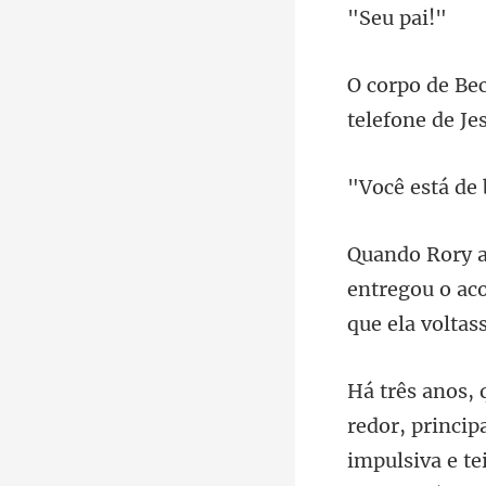
u p
telefone de J
tregou o ac