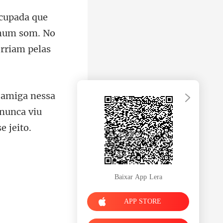
enhum som. No
ssa
 nunca v
Baixar App Lera
APP STORE