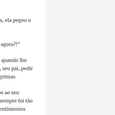
a, ela pegou o
 seu pai, pedi
mentos