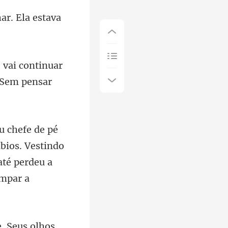
ar. Ela estava
nuar
 Sem p
bios. Vestindo
até perdeu a
. Seus olhos