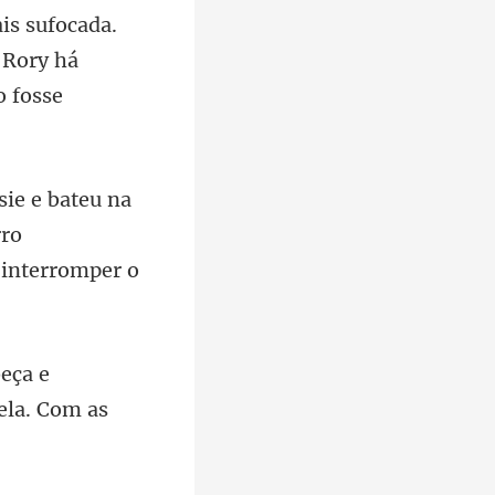
ais sufocada.
 R
rro
eça e