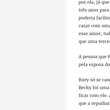
por ela, já qu
três anos par
poderia facil
ficar com ele.