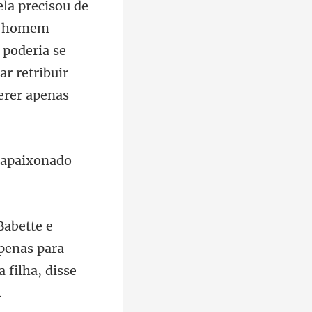
ela precisou de
um homem
 apaixon
apenas para