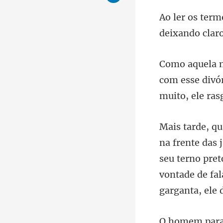
deixando cl
com esse divó
seu terno pret
von