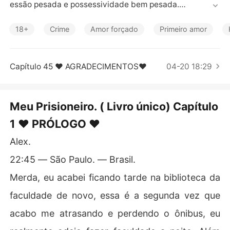
Contos Curtos
essão pesada e possessividade bem pesada.

----------------------------------------------------------
----------------------

18+
Crime
Amor forçado
Primeiro amor
Você agora é meu, querido coelhinho. Não tem para ond
e fugir, eu sou o olho e o ouvido dessa cadeia, tudo o qu
Capítulo 45 ♥ AGRADECIMENTOS♥
04-20 18:29
e você fizer, eu sei. 

Meu Prisioneiro. ( Livro único) Capítulo
1 ♥ PRÓLOGO ♥
Alex.
22:45 ― São Paulo. ― Brasil.
Merda, eu acabei ficando tarde na biblioteca da
faculdade de novo, essa é a segunda vez que
acabo me atrasando e perdendo o ônibus, eu