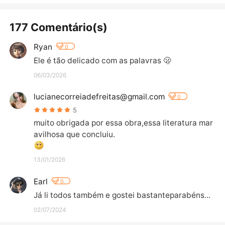
177 Comentário(s)
Ryan
0
Ele é tão delicado com as palavras 🫢
06/03/2026
lucianecorreiadefreitas@gmail.com
0
5
muito obrigada por essa obra,essa literatura mar
avilhosa que concluiu.
13/01/2026
Earl
0
Já li todos também e gostei bastanteparabéns...
02/07/2024