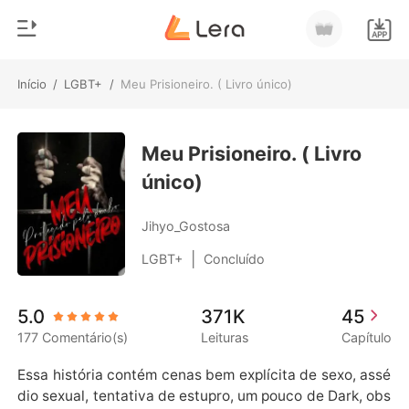
Início
/
LGBT+
/
Meu Prisioneiro. ( Livro único)
0
Início
Loja
Meu Prisioneiro. ( Livro
Gênero
único)
Moderno
Histórico
Lobisomem
Jihyo_Gostosa
Sair
Contos
|
LGBT+
Concluído
Romance
Baixar App
5.0
371K
45
Bilionários
177 Comentário(s)
Leituras
Capítulo
Ranking
Essa história contém cenas bem explícita de sexo, assé
dio sexual, tentativa de estupro, um pouco de Dark, obs