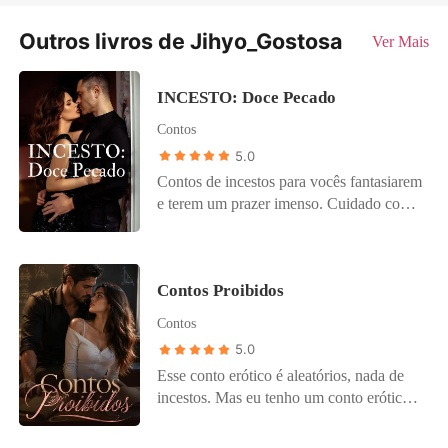
Outros livros de Jihyo_Gostosa
Ver Mais
INCESTO: Doce Pecado
Contos
5.0
Contos de incestos para vocês fantasiarem
e terem um prazer imenso. Cuidado com
suas calcinhas ou cuecas. Aproveitem e
tenham uma boa fantasia, cuidado para
não terem problemas com as mãos. Obs:
Contos Proibidos
Quem não curte contos de incestos, eu
recomendo que não leiam.
Contos
5.0
Esse conto erótico é aleatórios, nada de
incestos. Mas eu tenho um conto erótico
de incesto, quem quiser ler é só colocar o
nome INCESTO:Contos Eróticos, que