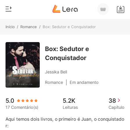
Início
/
Romance
/
Box: Sedutor e Conquistador
0
Início
Loja
Box: Sedutor e
Gênero
Conquistador
Moderno
Histórico
Lobisomem
Jessika Bell
Sair
Contos
|
Romance
Em andamento
Romance
Baixar App
5.0
5.2K
38
Bilionários
17 Comentário(s)
Leituras
Capítulo
Ranking
Aqui temos dois livros, o primeiro é Juan, o conquistado
r:
