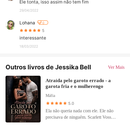
Ele tonta, isso assim não tem fim
29/04/2022
Lohana
0
5
interessante
18/03/2022
Outros livros de Jessika Bell
Ver Mais
Atraída pelo garoto errado - a
garota fria e o mulherengo
Máfia
5.0
Ela não queria nada com ele. Ele não
precisava de ninguém. Scarlett Voss
construiu sua vida tijolo por tijolo, bolsa
de estudos conquistada sozinha,