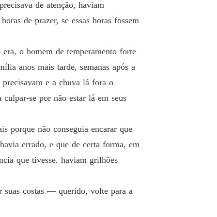
 precisava de atenção, haviam
o 12 Não Chore Pelo Vinho Derramado
19/01/2022
horas de prazer, se essas horas fossem
que Para Emma
 13 14. A Liga
22/01/2022
 era, o homem de temperamento forte
que Para Emma
ília anos mais tarde, semanas após a
 14 Primeira Vez
22/01/2022
 precisavam e a chuva lá fora o
que Para Emma
 culpar-se por não estar lá em seus
 15 Visita Inesperada
23/01/2022
que Para Emma
ais porque não conseguia encarar que
 16 Adorável Farsa
23/01/2022
havia errado, e que de certa forma, em
que Para Emma
ncia que tivesse, haviam grilhões
o 17 Além de Dorffwest
26/01/2022
que Para Emma
 suas costas ― querido, volte para a
 18 Em uma noite chuvosa...
26/01/2022