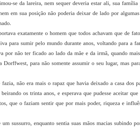
mou-se da lareira, nem sequer deveria estar ali, sua família
Capítul
em em sua posição não poderia deixar de lado por algumas 
Um Du
nado.
Capítulo
portava exatamente o homem que todos achavam que de fato
Um Du
va para sumir pelo mundo durante anos, voltando para a fam
Capítulo
a por não ter ficado ao lado da mãe e da irmã, quando mais
Um Du
a Dorffwest, para não somente assumir o seu lugar, mas para
Capítulo
Um Du
fazia, não era mais o rapaz que havia deixado a casa dos p
Capítulo
eirando os trinta anos, e esperava que pudesse aceitar que 
Um Du
tos, que o faziam sentir que por mais poder, riqueza e influê
Capítul
Um Du
um sussurro, enquanto sentia suas mãos macias subindo por
Capítulo