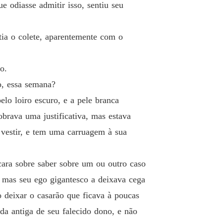
que Para Emma
 odiasse admitir isso, sentiu seu
o 19 A Joia do Duque
26/01/2022
que Para Emma
ia o colete, aparentemente com o
o 20 Quarto dos Fundos
30/01/2022
que Para Emma
o.
o 21 Recomeços
30/01/2022
o, essa semana?
que Para Emma
lo loiro escuro, e a pele branca
o 22 O Coração do Duque
30/01/2022
brava uma justificativa, mas estava
que Para Emma
 vestir, e tem uma carruagem à sua
 23 24. Bennetts
06/02/2022
que Para Emma
 cara sobre saber sobre um ou outro caso
 24 Preparativos
07/02/2022
, mas seu ego gigantesco a deixava cega
 deixar o casarão que ficava à poucas
que Para Emma
o 25 Uma Longa Viagem
07/02/2022
a antiga de seu falecido dono, e não