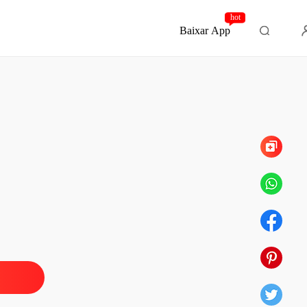
hot
Baixar App
Capítulo 39 Um Final Inusitado e Feliz!
que Para Emma
o 1 Prólogo
13/01/2022
que Para Emma
 2 Invasor
13/01/2022
que Para Emma
o 3 O Duque e Emma
13/01/2022
que Para Emma
 4 Sra. Clarke
13/01/2022
que Para Emma