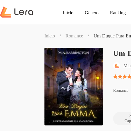
Início
Gênero
Ranking
Início
/
Romance
/
Um Duque Para E
Um D
Mia
Romance
Cap