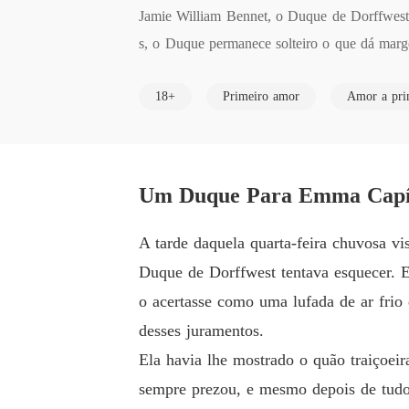
Jamie William Bennet, o Duque de Dorffwest, 
s, o Duque permanece solteiro o que dá marg
mando a mesma mulher que o traiu, quando e
18+
Primeiro amor
Amor a prim
Decidido a dar um basta nesse relacionamento 
ne, e com o passar dos dias em uma situação
beleza exuberante e modos um tanto incomuns
Um Duque Para Emma Capít
m sua residência.

A tarde daquela quarta-feira chuvosa v
Para espanto de Jamie e Emma, daquela noite 
Duque de Dorffwest tentava esquecer. E
ter a encenação até que Emma retorne aos Est
o acertasse como uma lufada de ar frio
mentos em ambos, causando intrigas, fofocas
desses juramentos.
Ela havia lhe mostrado o quão traiçoeira
sempre prezou, e mesmo depois de tudo 