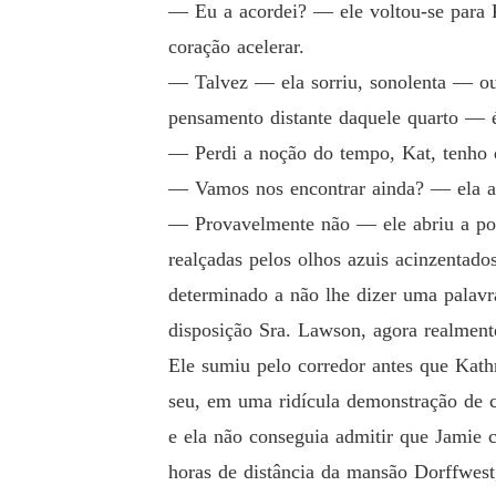
― Eu a acordei? ― ele voltou-se para Ka
coração acelerar.
― Talvez ― ela sorriu, sonolenta ― ou
pensamento distante daquele quarto ― 
― Perdi a noção do tempo, Kat, tenho q
― Vamos nos encontrar ainda? ― ela apr
― Provavelmente não ― ele abriu a port
realçadas pelos olhos azuis acinzentad
determinado a não lhe dizer uma palavr
disposição Sra. Lawson, agora realmente
Ele sumiu pelo corredor antes que Kathr
seu, em uma ridícula demonstração de c
e ela não conseguia admitir que Jamie 
horas de distância da mansão Dorffwest