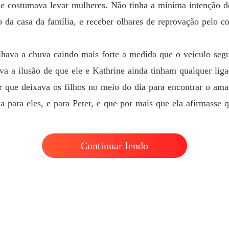
de costumava levar mulheres. Não tinha a mínima intenção d
Um Du
Capítul
 da casa da família, e receber olhares de reprovação pelo c
Um Du
Capítul
lhava a chuva caindo mais forte a medida que o veículo segu
va a ilusão de que ele e Kathrine ainda tinham qualquer lig
Um Du
Capítulo
 que deixava os filhos no meio do dia para encontrar o am
ia para eles, e para Peter, e que por mais que ela afirmasse
Um Du
Capítul
Um Du
Continuar lendo
Capítul
Um Du
Capítulo
Um Du
Capítul