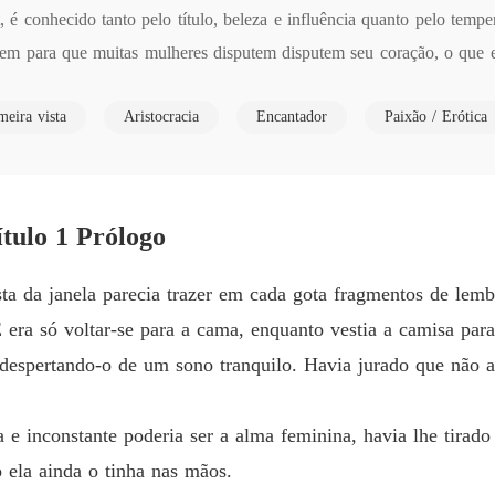
Capítul
é conhecido tanto pelo título, beleza e influência quanto pelo temper
em para que muitas mulheres disputem disputem seu coração, o que e
Um Du
ra mais jovem, e com a qual vem mantendo um longo e complicado ca
Capítul
eira vista
Aristocracia
Encantador
Paixão / Erótica
Um Du
que fez com que ele se tornasse alguém muito diferente do que um dia
Capítul
 fora do comum, Jamie conhece Emma, uma jovem americana que está v
Um Du
 para uma senhorita, e com ela conta para escapar de um assunto co
Capítul
ulo 1 Prólogo
Um Du
ista da janela parecia trazer em cada gota fragmentos de le
Capítul
em diante os dois são vistos pela sociedade como um casal, e com a 
 era só voltar-se para a cama, enquanto vestia a camisa par
Um Du
ados Unidos. Mas, com o passar dos dias e maior intimidade, o que er
 despertando-o de um sono tranquilo. Havia jurado que não
Capítul
 e uma disputa pelo coração do Duque!
Um Du
 e inconstante poderia ser a alma feminina, havia lhe tirado
Capítul
ela ainda o tinha nas mãos.
Um Du