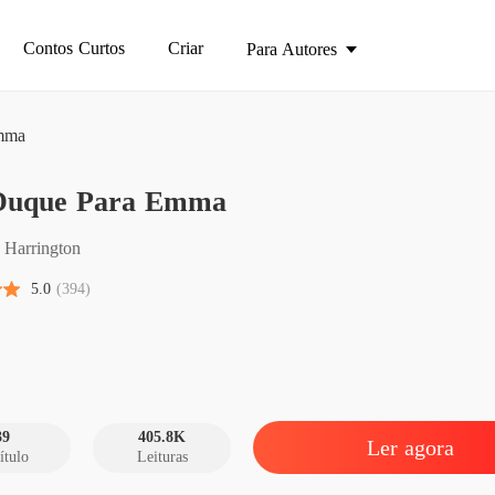
Contos Curtos
Criar
Para Autores
mma
uque Para Emma
Um Du
Capítul
 Harrington
Um Du
5.0
(394)
Capítulo
Um Du
Capítul
Um Du
Capítulo
39
405.8K
Ler agora
ítulo
Leituras
Um Du