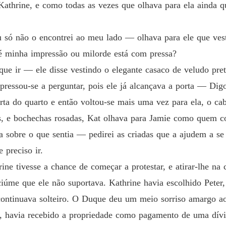
Um Du
thrine, e como todas as vezes que olhava para ela ainda que
Capítul
Um Du
 só não o encontrei ao meu lado ― olhava para ele que vest
Capítul
é minha impressão ou milorde está com pressa?
Um Du
ue ir ― ele disse vestindo o elegante casaco de veludo pret
Capítul
essou-se a perguntar, pois ele já alcançava a porta ― Dig
Um Du
a do quarto e então voltou-se mais uma vez para ela, o cabe
Capítul
os, e bochechas rosadas, Kat olhava para Jamie como quem co
Um Du
a sobre o que sentia ― pedirei as criadas que a ajudem a se
Capítulo
 preciso ir.
Um Du
ine tivesse a chance de começar a protestar, e atirar-lhe na
Capítulo
iúme que ele não suportava. Kathrine havia escolhido Peter
continuava solteiro. O Duque deu um meio sorriso amargo ao
Um Du
Capítul
, havia recebido a propriedade como pagamento de uma dívid