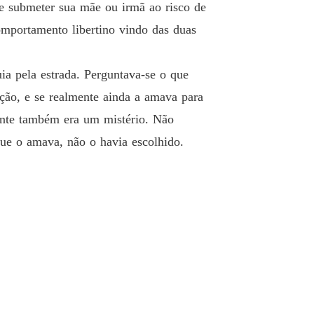
e submeter sua mãe ou irmã ao risco de
que Para Emma
o 26 Lady Ashley
09/02/2022
omportamento libertino vindo das duas
que Para Emma
o 27 Lady Aileen
09/02/2022
ia pela estrada. Perguntava-se o que
ação, e se realmente ainda a amava para
que Para Emma
 28 Convite dos Silverstones
09/02/2022
ante também era um mistério. Não
 que o amava, não o havia escolhido.
que Para Emma
o 29 Olhos Azuis, Como os Seus
09/02/2022
que Para Emma
o 30 Para Sempre Sua, Emma
09/02/2022
que Para Emma
 31 O Brinde de Isabel
09/02/2022
que Para Emma
o 32 Na América
12/02/2022