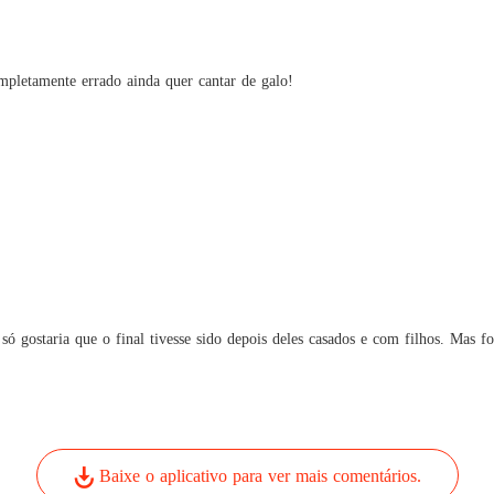
Um Du
Capítul
mpletamente errado ainda quer cantar de galo!
Um Du
Capítulo
Um Du
Capítul
Um Du
Capítul
Um Du
Capítul
gostaria que o final tivesse sido depois deles casados e com filhos. Mas foi 
Um Du
Capítul
Um Du
Capítulo
Baixe o aplicativo para ver mais comentários.