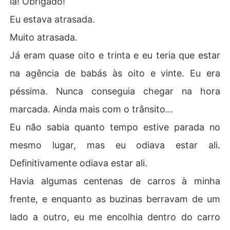
lá! Obrigado!
"Tudo o que é proibido é delicioso."

Eu estava atrasada.
Esse é o meu lema. 

Quando cruzei com Chelsea num acidente, mal podia a
Muito atrasada.
creditar que aquele pequeno furacão seria a babá dos
Já eram quase oito e trinta e eu teria que estar
 meus filhos. Logo senti uma atração louca. A doce e vir
gem Chelsea sentia  o mesmo por mim, eu sabia, mas nã
na agência de babás às oito e vinte. Eu era
o podíamos. 

péssima. Nunca conseguia chegar na hora
Eu não podia tirar a sua pureza. 

Ela não podia me entregá-la. 

marcada. Ainda mais com o trânsito...
Ela era proibida, e eu a desejava ainda mais por isso, m
Eu não sabia quanto tempo estive parada no
as não podia tê-la. Não podia querê-la. 

mesmo lugar, mas eu odiava estar ali.
- S-sim. - Ela conseguiu responder. 

Definitivamente odiava estar ali.
- Não faz ideia do quanto adorei escutar isso, doce me
nina. - Sussurrei, levando meus lábios para perto dos s
Havia algumas centenas de carros à minha
eus. - Eu quis prová-la desde o momento em que a vi. -
frente, e enquanto as buzinas berravam de um
 Confessei. - É tão linda e adorável... 

Minha mão escorregou até sua boceta, e quando toquei 
lado a outro, eu me encolhia dentro do carro
sua pele quente, ela gemeu baixinho. 
