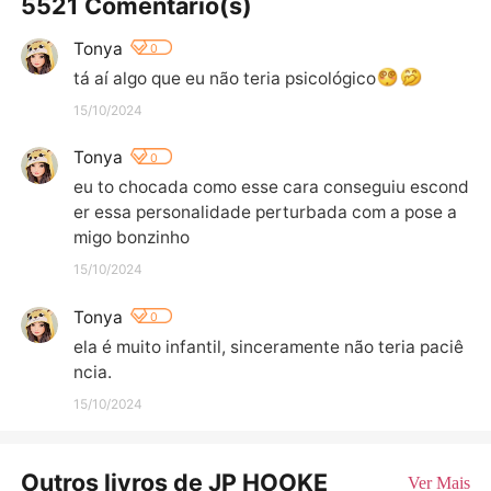
5521 Comentário(s)
Tonya
0
tá aí algo que eu não teria psicológico
15/10/2024
Tonya
0
eu to chocada como esse cara conseguiu escond
er essa personalidade perturbada com a pose a
migo bonzinho
15/10/2024
Tonya
0
ela é muito infantil, sinceramente não teria paciê
ncia.
15/10/2024
Outros livros de JP HOOKE
Ver Mais