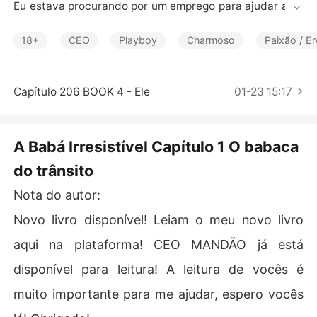
Contos Curtos
Eu estava procurando por um emprego para ajudar a mi
nha mãe e, de quebra, poder sair da casa da minha ami
ga, mas mal podia esperar que o cara que me contratou
18+
CEO
Playboy
Charmoso
Paixão / Er
 para ser sua babá seria Brody Scott, o astro pornô do
 momento. 

Oh, Deus... aquele homem mexe comigo, e eu sei que é e
Capítulo 206 BOOK 4 - Ele
01-23 15:17
rrado. Ele é o meu chefe... mas não posso simplesmente 
resistir. 

A Babá Irresistível Capítulo 1 O babaca
- Porra... não me olhe assim. - Ele resmungou. 

do trânsito
Eu continuei parada, sem reação. 

Não conseguia mexer nenhum músculo do meu corpo. 

Nota do autor:
Eu estava paralisada e os músculos entre as minhas per
nas latejavam incessantemente. Eu podia sentir a excit
Novo livro disponível! Leiam o meu novo livro
ação, e sabia que Brody também. 

aqui na plataforma! CEO MANDÃO já está
O meu chefe sabia que eu estava excitada. 

Droga! 

disponível para leitura! A leitura de vocês é
muito importante para me ajudar, espero vocês
Brody
