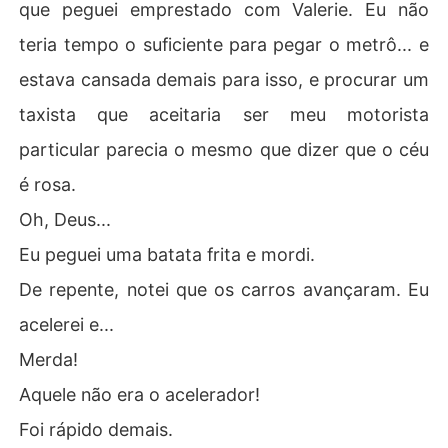
que peguei emprestado com Valerie. Eu não
- Vou tocá-la, meu doce. - Eu disse. - Vou ser o seu prim
eiro homem. 

teria tempo o suficiente para pegar o metrô... e
estava cansada demais para isso, e procurar um
taxista que aceitaria ser meu motorista
particular parecia o mesmo que dizer que o céu
é rosa.
Oh, Deus...
Eu peguei uma batata frita e mordi.
De repente, notei que os carros avançaram. Eu
acelerei e...
Merda!
Aquele não era o acelerador!
Foi rápido demais.