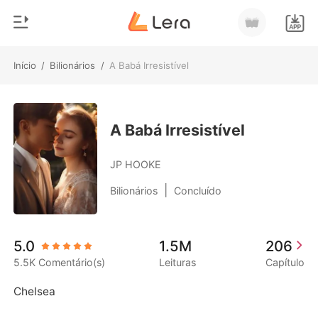
Início
/
Bilionários
/
A Babá Irresistível
0
Início
Loja
Gênero
A Babá Irresistível
Moderno
Histórico
JP HOOKE
Lobisomem
|
Bilionários
Concluído
Sair
Contos
Romance
Baixar App
5.0
1.5M
206
Bilionários
5.5K Comentário(s)
Leituras
Capítulo
Ranking
Chelsea 
