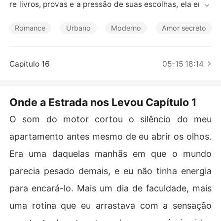
Contos Curtos
re livros, provas e a pressão de suas escolhas, ela enco
ntra Lucas, seu motorista, que guarda segredos e exper
iências que o fazem tão misterioso quanto irresistível. O 
Romance
Urbano
Moderno
Amor secreto
que começou como olhares discretos e conversas no c
aminho, transforma-se em uma paixão que desafia regr
as, preconceitos e medos. Em uma estrada onde o desti
Capítulo 16
05-15 18:14
no parece traçado, será Nina capaz de seguir seu coraç
ão até onde a estrada a levar?
Onde a Estrada nos Levou Capítulo 1
O som do motor cortou o silêncio do meu
apartamento antes mesmo de eu abrir os olhos.
Era uma daquelas manhãs em que o mundo
parecia pesado demais, e eu não tinha energia
para encará-lo. Mais um dia de faculdade, mais
uma rotina que eu arrastava com a sensação