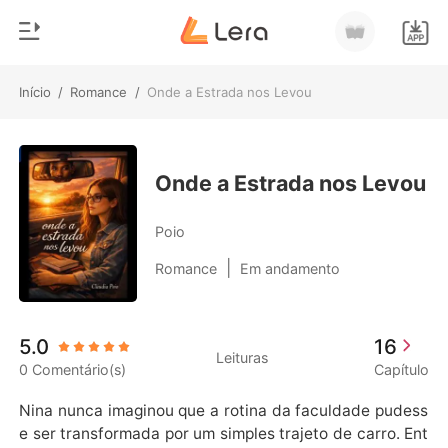
Início
/
Romance
/
Onde a Estrada nos Levou
0
Início
Loja
Gênero
Onde a Estrada nos Levou
Moderno
Histórico
Poio
Lobisomem
|
Romance
Em andamento
Sair
Contos
Romance
Baixar App
5.0
16
Bilionários
Leituras
0 Comentário(s)
Capítulo
Ranking
Nina nunca imaginou que a rotina da faculdade pudess
e ser transformada por um simples trajeto de carro. Ent