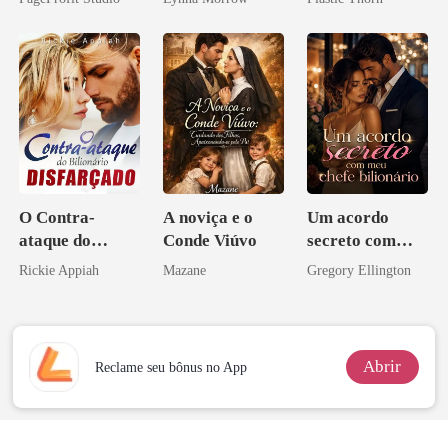
Sangue
coração
O Contra-
A noviça e o
Um acordo
ataque do
Conde Viúvo
secreto com
Bilionário
meu chefe
Rickie Appiah
Mazane
Gregory Ellington
Disfarçado
bilionário
Abrir
Reclame seu bônus no App