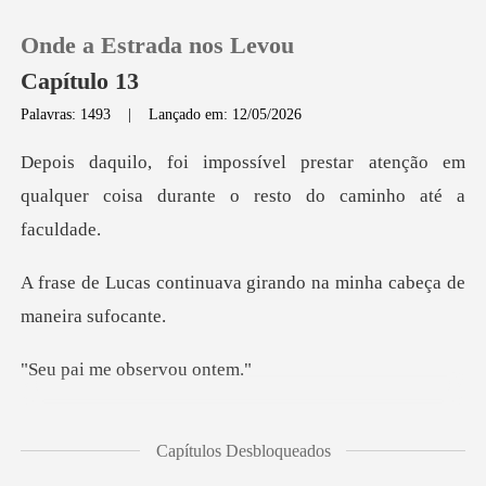
Onde a Estrada nos Levou
Capítulo 13
Palavras: 1493
|
Lançado em: 12/05/2026
0
ar atenção em
qualquer coisa durante
Loja
ava girando na minha cab
Histórico
Sair
me observ
Baixar App
realidade de v
Capítulos Desbloqueados
ecia existir dentro de um