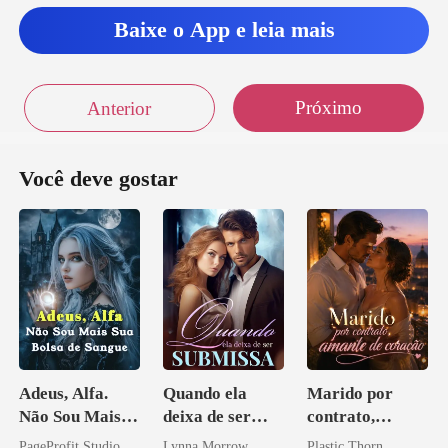
esp
Baixe o App e leia mais
Próximo
Anterior
Você deve gostar
Adeus, Alfa.
Quando ela
Marido por
Não Sou Mais
deixa de ser
contrato,
Sua Bolsa de
submissa
amante de
PageProfit Studio
Lynna Morrow
Plastic Thorn