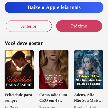
Baixe o App e leia mais
Próximo
Anterior
Você deve gostar
Felicidade para
Como odiar um
Adeus, Alfa.
sempre
CEO em 48
Não Sou Mais
horas
Sua Bolsa de
Sea Tease
Roseanautora
PageProfit Studio