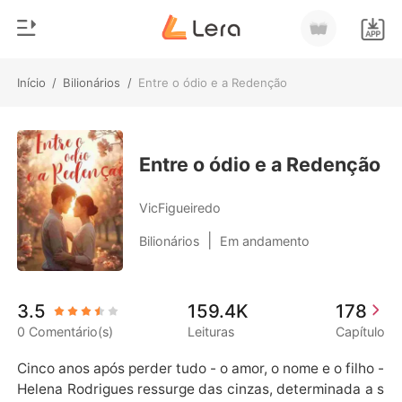
Início
/
Bilionários
/
Entre o ódio e a Redenção
0
Início
Loja
Gênero
Entre o ódio e a Redenção
Moderno
Histórico
VicFigueiredo
Lobisomem
|
Bilionários
Em andamento
Sair
Contos
Romance
Baixar App
3.5
159.4K
178
Bilionários
0 Comentário(s)
Leituras
Capítulo
Ranking
Cinco anos após perder tudo - o amor, o nome e o filho - 
Helena Rodrigues ressurge das cinzas, determinada a s