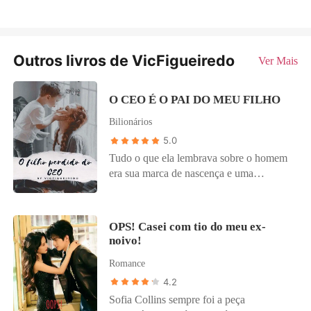
Outros livros de VicFigueiredo
Ver Mais
O CEO É O PAI DO MEU FILHO
Bilionários
5.0
Tudo o que ela lembrava sobre o homem
era sua marca de nascença e uma
tatuagem nas costas, então como ela iria
encontrá-lo? Sua família a rejeitou e ela
teve que lutar sozinha para criar seu filho,
OPS! Casei com tio do meu ex-
fruto daquela noite, mas depois de perder
noivo!
o emprego pela décima vez, sua amiga a
Romance
indicou para ser babá do filho do CEO,
mas o que ela não sabia era que esse belo
4.2
CEO que havia perdido a esposa era na
Sofia Collins sempre foi a peça
verdade o mesmo homem de anos atrás.