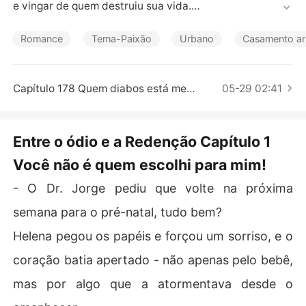
Contos Curtos
e vingar de quem destruiu sua vida.

Mas o destino é cruel: o menino que ela salva por acaso 
é filho de Henrique Ballmer, o homem mais poderoso (e
Romance
Tema-Paixão
Urbano
Casamento ar
 perigoso) de São Paulo.

Entre verdades enterradas, paixões proibidas e segred
Capítulo 178 Quem diabos está me ligando tão tarde
05-29 02:41
os que sangram, Helena descobrirá que o maior inimig
o... pode ser o homem que faz seu coração voltar a bate
r.

Entre o ódio e a Redenção Capítulo 1
E que o amor - assim como a vingança - pode ser morta
Você não é quem escolhi para mim!
l.
- O Dr. Jorge pediu que volte na próxima
semana para o pré-natal, tudo bem?
Helena pegou os papéis e forçou um sorriso, e o
coração batia apertado - não apenas pelo bebê,
mas por algo que a atormentava desde o