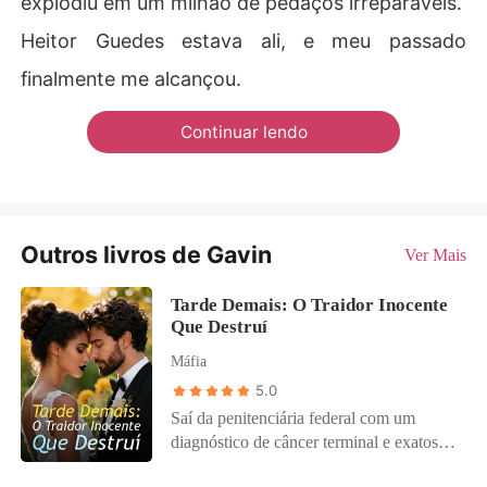
explodiu em um milhão de pedaços irreparáveis.
Heitor Guedes estava ali, e meu passado
finalmente me alcançou.
Continuar lendo
Outros livros de Gavin
Ver Mais
Tarde Demais: O Traidor Inocente
Que Destruí
Máfia
5.0
Saí da penitenciária federal com um
diagnóstico de câncer terminal e exatos
seis meses de vida. Desesperada por