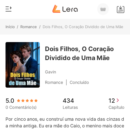
Início
/
Romance
/
Dois Filhos, O Coração Dividido de Uma Mãe
0
Início
Loja
Dois Filhos, O Coração
Gênero
Dividido de Uma Mãe
Moderno
Histórico
Lobisomem
Gavin
Sair
Contos
|
Romance
Concluído
Romance
Baixar App
5.0
434
12
Bilionários
0 Comentário(s)
Leituras
Capítulo
Ranking
Por cinco anos, eu construí uma nova vida das cinzas d
a minha antiga. Eu era mãe do Caio, o menino mais doce 