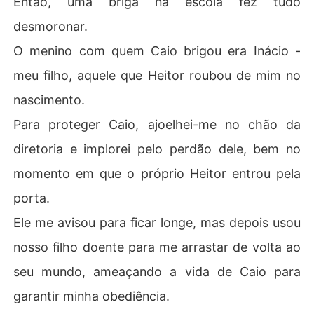
Então, uma briga na escola fez tudo
desmoronar.
Então, o irmão de Heitor apareceu, oferecendo-me uma 
chance de vingança, mas apenas se eu jogasse o jogo d
O menino com quem Caio brigou era Inácio -
ele e colocasse minha família na linha de fogo.

meu filho, aquele que Heitor roubou de mim no
Eu fui um peão uma vez.

nascimento.
Para proteger Caio, ajoelhei-me no chão da
Nunca mais.
diretoria e implorei pelo perdão dele, bem no
momento em que o próprio Heitor entrou pela
porta.
Ele me avisou para ficar longe, mas depois usou
nosso filho doente para me arrastar de volta ao
seu mundo, ameaçando a vida de Caio para
garantir minha obediência.