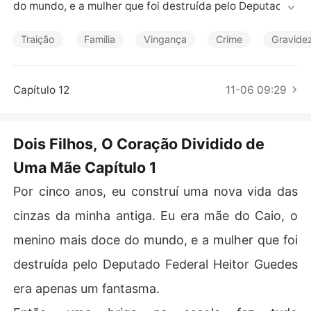
Contos Curtos
do mundo, e a mulher que foi destruída pelo Deputado F
ederal Heitor Guedes era apenas um fantasma.

Traição
Família
Vingança
Crime
Gravide
Então, uma briga na escola fez tudo desmoronar.

O menino com quem Caio brigou era Inácio - meu filho,
Capítulo 12
11-06 09:29
 aquele que Heitor roubou de mim no nascimento.

Para proteger Caio, ajoelhei-me no chão da diretoria e i
Dois Filhos, O Coração Dividido de
mplorei pelo perdão dele, bem no momento em que o pr
Uma Mãe Capítulo 1
óprio Heitor entrou pela porta.

Por cinco anos, eu construí uma nova vida das
Ele me avisou para ficar longe, mas depois usou nosso f
ilho doente para me arrastar de volta ao seu mundo, am
cinzas da minha antiga. Eu era mãe do Caio, o
eaçando a vida de Caio para garantir minha obediênci
menino mais doce do mundo, e a mulher que foi
a.

destruída pelo Deputado Federal Heitor Guedes
Eu estava presa entre o filho que criei e o que fui forçad
era apenas um fantasma.
a a abandonar, um peão em seus jogos cruéis mais uma
 vez.
