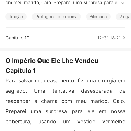
Contos Curtos
om meu marido, Caio. Preparei uma surpresa para ele e
m nossa cobertura, usando um vestido vermelho carme
sim, na esperança de sentir seu desejo por mim novame
Traição
Protagonista feminina
Bilionário
Vinga
nte.

Em vez disso, ele me chamou pelo nome de outra mulhe
Capítulo 10
12-31 18:21
r. E então me deu uma ordem: dormir com seu rival nos
 negócios para fechar o acordo do século. "Você *é* es
se serviço", ele sussurrou.

O Império Que Ele Lhe Vendeu
Capítulo 1
Enquanto sua amante ouvia tudo pelo telefone, ele me c
hamou de "peso morto" e prometeu a ela a minha vida.
Para salvar meu casamento, fiz uma cirurgia em
 Ele estava tão ansioso para se livrar de mim que nem le
u os documentos que seu advogado enviou.

segredo. Uma tentativa desesperada de
reacender a chama com meu marido, Caio.
Ele simplesmente clicou em "assinar digitalmente" em t
udo.

Preparei uma surpresa para ele em nossa
cobertura, usando um vestido vermelho
Incluindo nossos papéis de divórcio e o contrato que m
e tornaria uma mulher muito rica.
