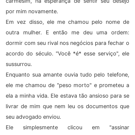
carmesim, na esperança de sentir seu desejo
por mim novamente.
Ele achou que poderia vender sua esposa como um ativ
o e depois me deixar na miséria. Ele viu uma mulher que
Em vez disso, ele me chamou pelo nome de
brada, um brinquedo descartável.

outra mulher. E então me deu uma ordem:
Ele nunca imaginou que eu usaria seu próprio contrato p
dormir com seu rival nos negócios para fechar o
ara destruí-lo. Agora, com a ajuda do mesmo homem pa
acordo do século. "Você *é* esse serviço", ele
ra quem fui vendida, não estou apenas pegando seu din
heiro. Estou tomando todo o seu império.
sussurrou.
Enquanto sua amante ouvia tudo pelo telefone,
ele me chamou de "peso morto" e prometeu a
ela a minha vida. Ele estava tão ansioso para se
livrar de mim que nem leu os documentos que
seu advogado enviou.
Ele simplesmente clicou em "assinar