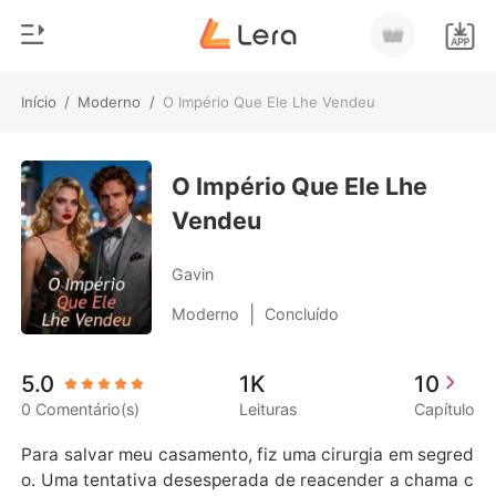
Início
/
Moderno
/
O Império Que Ele Lhe Vendeu
0
Início
Loja
O Império Que Ele Lhe
Gênero
Vendeu
Moderno
Histórico
Lobisomem
Gavin
Sair
Contos
|
Moderno
Concluído
Romance
Baixar App
5.0
1K
10
Bilionários
0 Comentário(s)
Leituras
Capítulo
Ranking
Para salvar meu casamento, fiz uma cirurgia em segred
o. Uma tentativa desesperada de reacender a chama c