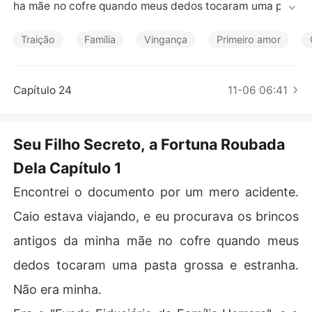
Contos Curtos
ha mãe no cofre quando meus dedos tocaram uma past
a grossa e estranha. Não era minha.

Traição
Família
Vingança
Primeiro amor
Era o "Fundo Fiduciário da Família Herrera", e o principa
l beneficiário da fortuna colossal de Caio não era eu, su
a esposa há sete anos. Era um menino de cinco anos ch
Capítulo 24
11-06 06:41
amado Leo Herrera, e sua guardiã legal, listada como b
eneficiária secundária, era Sofia Herrera - minha cunha
da adotiva.

Seu Filho Secreto, a Fortuna Roubada
Dela Capítulo 1
O advogado da nossa família confirmou tudo uma hora
 depois. Era real. Incontestável. Criado há cinco anos. O 
Encontrei o documento por um mero acidente.
telefone escorregou da minha mão. Um torpor gelado s
e espalhou por mim. Sete anos. Passei sete anos justific
Caio estava viajando, e eu procurava os brincos
ando a loucura de Caio, suas fúrias, seu jeito possessiv
antigos da minha mãe no cofre quando meus
o, acreditando que era uma parte distorcida do seu am
or.

dedos tocaram uma pasta grossa e estranha.
Não era minha.
Eu cambaleei pela mansão fria e silenciosa até a ala les
te, atraída pelo som de risadas. Através das portas de v