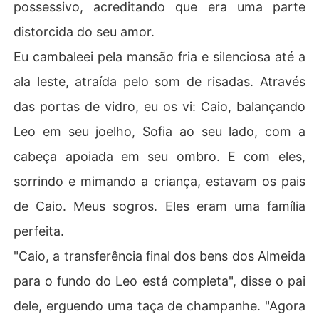
possessivo, acreditando que era uma parte
ue ele havia reservado só para mim.

distorcida do seu amor.
Afastei-me da porta, meu corpo frio como gelo. Corri de 
volta para o nosso quarto, aquele que compartilhamos
Eu cambaleei pela mansão fria e silenciosa até a
 por sete anos, e tranquei a porta. Olhei para o meu refl
ala leste, atraída pelo som de risadas. Através
exo, para o fantasma da mulher que eu costumava ser.
 Um voto silencioso se formou em meus lábios, mudo, m
das portas de vidro, eu os vi: Caio, balançando
as absoluto.

Leo em seu joelho, Sofia ao seu lado, com a
"Caio Herrera", sussurrei para o quarto vazio. "Eu nunca 
cabeça apoiada em seu ombro. E com eles,
mais vou te ver."
sorrindo e mimando a criança, estavam os pais
de Caio. Meus sogros. Eles eram uma família
perfeita.
"Caio, a transferência final dos bens dos Almeida
para o fundo do Leo está completa", disse o pai
dele, erguendo uma taça de champanhe. "Agora