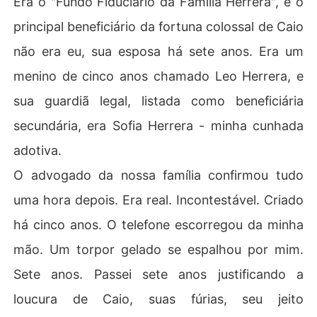
Era o "Fundo Fiduciário da Família Herrera", e o
idro, eu os vi: Caio, balançando Leo em seu joelho, Sofi
principal beneficiário da fortuna colossal de Caio
a ao seu lado, com a cabeça apoiada em seu ombro. E c
om eles, sorrindo e mimando a criança, estavam os pais 
não era eu, sua esposa há sete anos. Era um
de Caio. Meus sogros. Eles eram uma família perfeita.

menino de cinco anos chamado Leo Herrera, e
"Caio, a transferência final dos bens dos Almeida para
sua guardiã legal, listada como beneficiária
 o fundo do Leo está completa", disse o pai dele, erguen
secundária, era Sofia Herrera - minha cunhada
do uma taça de champanhe. "Agora está tudo blindad
o."

adotiva.
O advogado da nossa família confirmou tudo
"Ótimo", respondeu Caio, com a voz calma. "O dinheiro
 da família da Laura sempre deveria ter pertencido a u
uma hora depois. Era real. Incontestável. Criado
m verdadeiro herdeiro Herrera."

há cinco anos. O telefone escorregou da minha
Minha herança. O legado da minha família. Transferido
mão. Um torpor gelado se espalhou por mim.
 para o filho secreto dele. Meu próprio dinheiro, usado p
Sete anos. Passei sete anos justificando a
ara garantir o futuro da sua traição. Todos eles sabiam.
 Todos eles conspiraram. Sua fúria, sua paranoia, sua d
loucura de Caio, suas fúrias, seu jeito
oença - não era para todos. Era um inferno particular q