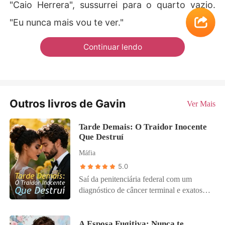
"Caio Herrera", sussurrei para o quarto vazio.
"Eu nunca mais vou te ver."
Continuar lendo
Outros livros de Gavin
Ver Mais
Tarde Demais: O Traidor Inocente
Que Destruí
Máfia
5.0
Saí da penitenciária federal com um
diagnóstico de câncer terminal e exatos
seis meses de vida. Desesperada por
dinheiro para pagar por um funeral digno,
onde minhas cinzas seriam espalhadas ao
A Esposa Fugitiva: Nunca te