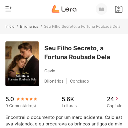
Início
/
Bilionários
/
Seu Filho Secreto, a Fortuna Roubada Dela
0
Início
Loja
Seu Filho Secreto, a
Gênero
Fortuna Roubada Dela
Moderno
Histórico
Lobisomem
Gavin
Sair
Contos
|
Bilionários
Concluído
Romance
Baixar App
5.0
5.6K
24
Bilionários
0 Comentário(s)
Leituras
Capítulo
Ranking
Encontrei o documento por um mero acidente. Caio est
ava viajando, e eu procurava os brincos antigos da min