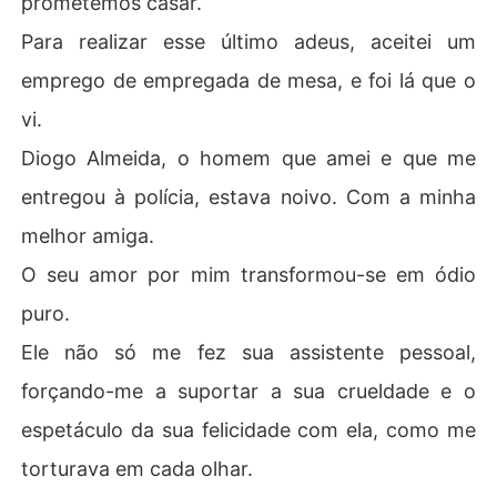
prometemos casar.
Para realizar esse último adeus, aceitei um
Chamavam-me assassina, mas a verdade era uma más
cara que eu usava para o proteger.

emprego de empregada de mesa, e foi lá que o
vi.
Ele me odiava, e eu queria que fosse assim.

Diogo Almeida, o homem que amei e que me
O sofrimento era o meu purgatório, e cada humilhação
entregou à polícia, estava noivo. Com a minha
 aproximava-me do meu único objetivo.

melhor amiga.
Até que um incêndio e um acidente me levaram ao limit
O seu amor por mim transformou-se em ódio
e.

puro.
Salvei-o, uma última vez, e dei a minha vida por quem m
Ele não só me fez sua assistente pessoal,
e roubou tudo.

forçando-me a suportar a sua crueldade e o
A minha morte, ele acreditava, era a sua vingança.

espetáculo da sua felicidade com ela, como me
Mas o vazio que deixou forçá-lo-á a descobrir a verdad
torturava em cada olhar.
e por trás do sacrifício que poucos verão, e que mudará 