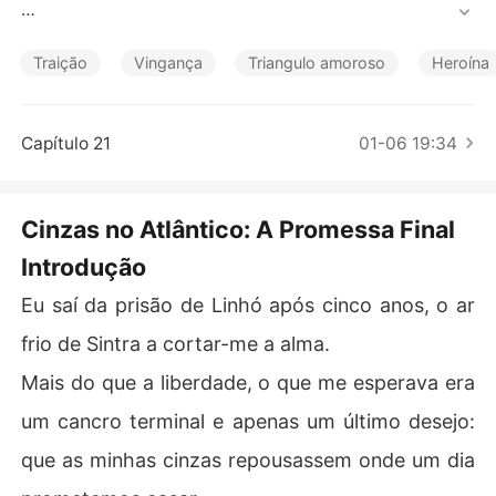
Contos Curtos
Mais do que a liberdade, o que me esperava era um can
cro terminal e apenas um último desejo: que as minhas
Traição
Vingança
Triangulo amoroso
Heroína
 cinzas repousassem onde um dia prometemos casar.

Para realizar esse último adeus, aceitei um emprego de
Capítulo 21
01-06 19:34
 empregada de mesa, e foi lá que o vi.

Diogo Almeida, o homem que amei e que me entregou à
Cinzas no Atlântico: A Promessa Final
 polícia, estava noivo. Com a minha melhor amiga.

Introdução
O seu amor por mim transformou-se em ódio puro.

Eu saí da prisão de Linhó após cinco anos, o ar
Ele não só me fez sua assistente pessoal, forçando-me
frio de Sintra a cortar-me a alma.
 a suportar a sua crueldade e o espetáculo da sua felici
Mais do que a liberdade, o que me esperava era
dade com ela, como me torturava em cada olhar.

um cancro terminal e apenas um último desejo:
Fiquei calada, ajoelhando-me para limpar o vinho que el
que as minhas cinzas repousassem onde um dia
e derramou, aceitando as notas que ele atirava, os com
entários cruéis.
