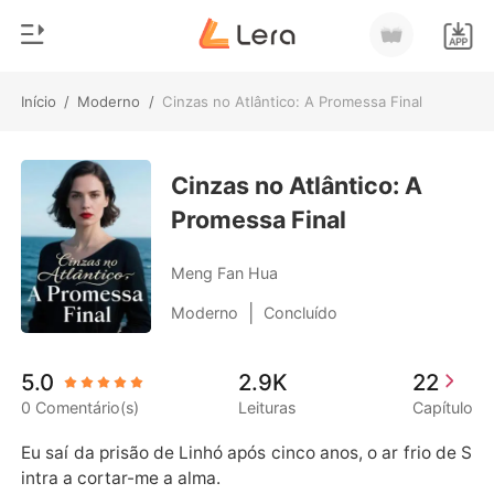
Início
/
Moderno
/
Cinzas no Atlântico: A Promessa Final
0
Início
Loja
Cinzas no Atlântico: A
Gênero
Promessa Final
Moderno
Histórico
Lobisomem
Meng Fan Hua
Sair
Contos
|
Moderno
Concluído
Romance
Baixar App
5.0
2.9K
22
Bilionários
0 Comentário(s)
Leituras
Capítulo
Ranking
Eu saí da prisão de Linhó após cinco anos, o ar frio de S
intra a cortar-me a alma.
