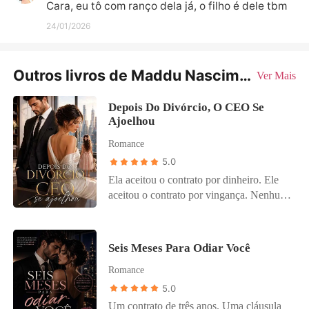
Cara, eu tô com ranço dela já, o filho é dele tbm
24/01/2026
Outros livros de Maddu Nascimento
Ver Mais
Depois Do Divórcio, O CEO Se
Ajoelhou
Romance
5.0
Ela aceitou o contrato por dinheiro. Ele
aceitou o contrato por vingança. Nenhum
dos dois esperava o que veio depois.
Melissa Santoro está falida. Gabriel
Montenegro está desesperado. A solução:
Seis Meses Para Odiar Você
um casamento falso de um ano. Sem
Romance
amor. Sem toques. Sem segundas
intenções. Só que o desejo não lê
5.0
cláusulas. E a convivência é uma
Um contrato de três anos. Uma cláusula