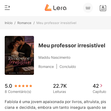
Início
/
Romance
/
Meu professor irresistível
0
Início
Loja
Gênero
Meu professor irresistível
Moderno
Histórico
Maddu Nascimento
Lobisomem
|
Romance
Concluído
Sair
Contos
Romance
Baixar App
5.0
22.7K
42
Bilionários
8 Comentário(s)
Leituras
Capítulo
Ranking
Fabíola é uma jovem apaixonada por livros, altruísta, pis
ciana e decidida, embora um tanto insegura quando se