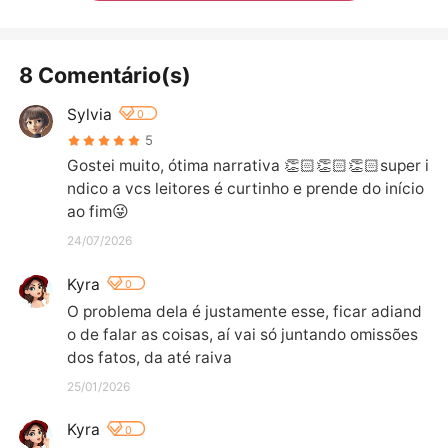
8 Comentário(s)
Sylvia
0
5
Gostei muito, ótima narrativa 👏🏻👏🏻👏🏻super i
ndico a vcs leitores é curtinho e prende do início 
ao fim😜
24/07/2026
Kyra
0
O problema dela é justamente esse, ficar adiand
o de falar as coisas, aí vai só juntando omissões 
dos fatos, da até raiva
25/01/2026
Kyra
0