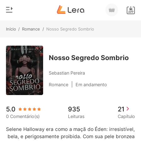
Início
/
Romance
/
Nosso Segredo Sombrio
0
Início
Loja
Gênero
Nosso Segredo Sombrio
Moderno
Histórico
Sebastian Pereira
Lobisomem
|
Romance
Em andamento
Sair
Contos
Romance
Baixar App
5.0
935
21
Bilionários
0 Comentário(s)
Leituras
Capítulo
Ranking
Selene Halloway era como a maçã do Éden: irresistível,
 bela, e perigosamente proibida. Com sua pele bronzea