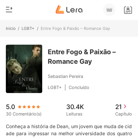
Início
/
LGBT+
/
Entre Fogo & Paixão – Romance Gay
0
Início
Loja
Entre Fogo & Paixão –
Gênero
Romance Gay
Moderno
Histórico
Lobisomem
Sebastian Pereira
Sair
Contos
|
LGBT+
Concluído
Romance
Baixar App
5.0
30.4K
21
Bilionários
30 Comentário(s)
Leituras
Capítulo
Ranking
Conheça a história de Dean, um jovem que muda de cid
ade para ingressar na melhor universidade dos quatro