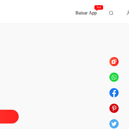
hot
Baixar App
Capítulo 25 Um pedido perfeito - Reta Final -
 Infernal – Romance Gay
o 1 Prólogo
08/02/2022
 Infernal – Romance Gay
 2 O contrato
08/02/2022
 Infernal – Romance Gay
 3 A reunião
08/02/2022
 Infernal – Romance Gay
 4 Duas caras
08/02/2022
 Infernal – Romance Gay