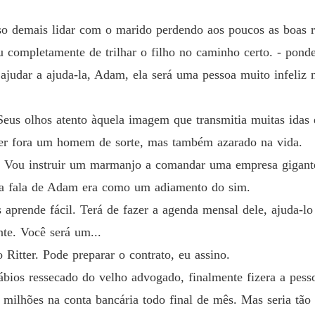
Paixão
Capítul
so demais lidar com o marido perdendo aos poucos as boas 
Paixão
u completamente de trilhar o filho no caminho certo. - pond
Capítulo
udar a ajuda-la, Adam, ela será uma pessoa muito infeliz n
Paixão
Capítulo
eus olhos atento àquela imagem que transmitia muitas idas e
Paixão
tter fora um homem de sorte, mas também azarado na vida.
Capítulo
r? Vou instruir um marmanjo a comandar uma empresa gigant
Paixão
m a fala de Adam era como um adiamento do sim.
Capítulo
aprende fácil. Terá de fazer a agenda mensal dele, ajuda-lo 
Paixão
te. Você será um...
Capítulo
 Ritter. Pode preparar o contrato, eu assino.
ábios ressecado do velho advogado, finalmente fizera a pess
Paixão
Capítulo
s milhões na conta bancária todo final de mês. Mas seria t