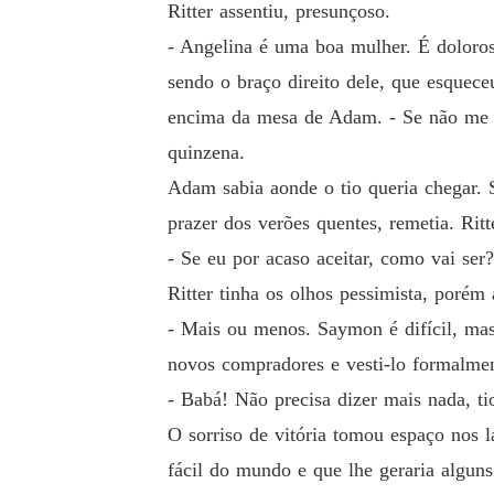
Ritter assentiu, presunçoso.
- Angelina é uma boa mulher. É doloro
sendo o braço direito dele, que esquece
encima da mesa de Adam. - Se não me aj
quinzena.
Adam sabia aonde o tio queria chegar. S
prazer dos verões quentes, remetia. Ri
- Se eu por acaso aceitar, como vai se
Ritter tinha os olhos pessimista, poré
- Mais ou menos. Saymon é difícil, mas 
novos compradores e vesti-lo formalmen
- Babá! Não precisa dizer mais nada, tio
O sorriso de vitória tomou espaço nos l
fácil do mundo e que lhe geraria algun