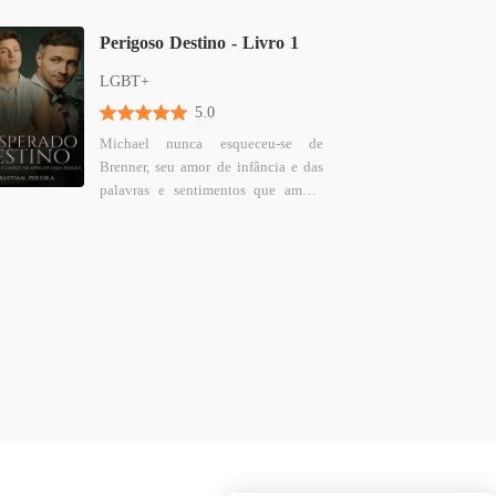
Perigoso Destino - Livro 1
LGBT+
5.0
Michael nunca esqueceu-se de
Brenner, seu amor de infância e das
palavras e sentimentos que ambos
trocavam nos jardins de uma casa.
Todavia, os tempos são outros e no
auge de seus vinte e cinco anos, mal
se lembra do rosto de seu amado.
Vivendo uma vida inconsequente
nas baladas de Nova Iorque, junto
de seu irmão mais novo, Woodrow,
tenta miseravelmente encontrar
alguém capaz de fazer esquecer
outrora. Numa certa ocasião, porém,
o destino o une a Alexander, um
rapaz belíssimo e por quem,
rapidamente se apaixona. Contudo,