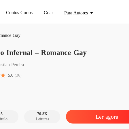
Contos Curtos
Criar
Para Autores
omance Gay
Parte5 5
ão Infernal – Romance Gay
Paixão
Capítul
stian Pereira
Paixão
5.0
(36)
Capítulo
Paixão
Capítulo
Paixão
Capítulo
25
70.8K
Ler agora
ítulo
Leituras
Paixão