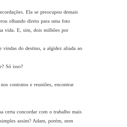
 Infernal – Romance Gay
o 19 Última lembrança
31/10/2022
recordações. Ela se preocupou demais
 Infernal – Romance Gay
erou olhando direto para uma foto
 20 A confissão
03/11/2022
a vida. E, sim, dois milhões por
 Infernal – Romance Gay
 21 A proposta - Reta Final - Parte1 5
17/11/2022
 vindas do destino, a algidez aliada ao
 Infernal – Romance Gay
 22 A flor da pele - Reta Final - Parte2 5
17/11/2022
e? Só isso?
 Infernal – Romance Gay
 23 Acerto de contas - Reta Final - Parte3 5
18/11/2022
nos contratos e reuniões, encontrar
 Infernal – Romance Gay
 24 Desejo da verdade - Reta Final - Parte4 5
18/11/2022
oa certa concordar com o trabalho mais
 Infernal – Romance Gay
 25 Um pedido perfeito - Reta Final - Parte5 5
19/11/2022
ão simples assim? Adam, porém, nem