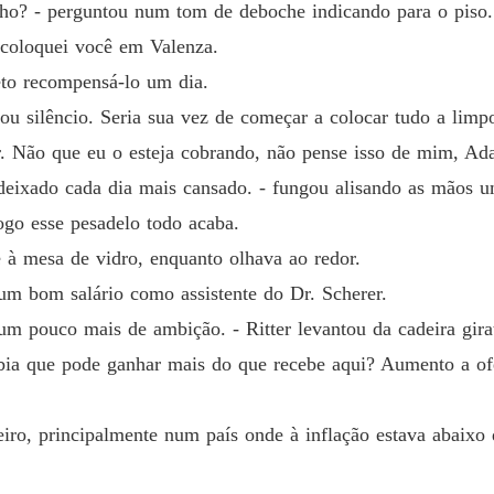
rinho? - perguntou num tom de deboche indicando para o piso
Capítul
 coloquei você em Valenza.
Paixão
eto recompensá-lo um dia.
Capítulo
ou silêncio. Seria sua vez de começar a colocar tudo a limp
Paixão
 Não que eu o esteja cobrando, não pense isso de mim, Ada
Capítulo
 deixado cada dia mais cansado. - fungou alisando as mãos
Paixão
ogo esse pesadelo todo acaba.
Capítulo
 à mesa de vidro, enquanto olhava ao redor.
Paixão
 um bom salário como assistente do Dr. Scherer.
Capítul
 um pouco mais de ambição. - Ritter levantou da cadeira gi
Paixão
abia que pode ganhar mais do que recebe aqui? Aumento a ofe
Capítulo
Paixão
ro, principalmente num país onde à inflação estava abaixo 
Capítul