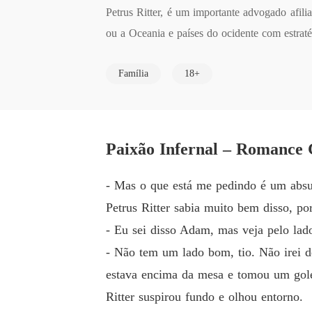
Petrus Ritter, é um importante advogado af
ou a Oceania e países do ocidente com estrat
 a presidência da Mallmann, cai nas mãos do 
Família
18+
s, pessoa próxima da família e pede que encon
ecide usar uma ferramenta até o momento inu
idade de Valenza, o jovem de vinte e cinco a
o financeiro de Nebrava, onde toda a riqueza 
Paixão Infernal – Romance 
atritos. Porém, logo se aliam e o desejo infe
azes que o controle e o poder, porém menor c
- Mas o que está me pedindo é um absur
sua vingança.

Petrus Ritter sabia muito bem disso, p
- Eu sei disso Adam, mas veja pelo lad
- Não tem um lado bom, tio. Não irei d
estava encima da mesa e tomou um gole
Ritter suspirou fundo e olhou entorno.