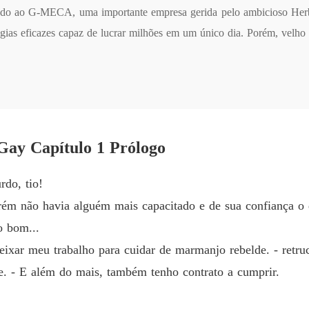
Capítul
iliado ao G-MECA, uma importante empresa gerida pelo ambicioso Her
égias eficazes capaz de lucrar milhões em um único dia. Porém, velh
Paixão
inexperiente e arrogante Saymon Stein, filho único do empresário. A
Capítul
tre o mais rápido possível alguém que possa mudar os trâmite da falên
Paixão
tilizada, seu próprio sobrinho, Adam Becker, na reconstrução do jov
Capítulo
nos parte de Thyssen, para o aglomerado de Rose Ruschel, nos confins
Paixão
é posta sobre à mesa. No início, Adam tenta recriminar certas atitud
Capítul
Gay Capítulo 1 Prólogo
rnal de conquistar tudo, torna-se pequeno quando o assunto é voltado p
Paixão
omparado a luxúria e devassidão. E quando face e cara são descobert
do, tio!
Capítul
orém não havia alguém mais capacitado e de sua confiança o 
Paixão
o bom...
Capítulo
eixar meu trabalho para cuidar de marmanjo rebelde. - retr
Paixão
. - E além do mais, também tenho contrato a cumprir.
Capítul
Paixão