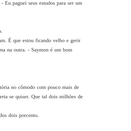
. - Eu paguei seus estudos para ser um
o 12 O Regresso
23/04/2022
 Infernal – Romance Gay
 13 O passado e o presente
09/05/2022
o.
 Infernal – Romance Gay
m. É que estou ficando velho e gerir
 14 Ligação suspeita
17/08/2022
 uma na outra. - Saymon é um bom
 Infernal – Romance Gay
 15 Um corpo infernal
23/09/2022
 Infernal – Romance Gay
o 16 A verdade sobre Kennedy
27/09/2022
ratória no cômodo com pouco mais de
 Infernal – Romance Gay
rta se quiser. Que tal dois milhões de
 17 Armadilha perfeita
29/09/2022
 Infernal – Romance Gay
dos dois porcento.
o 18 O encontro de passados
14/10/2022