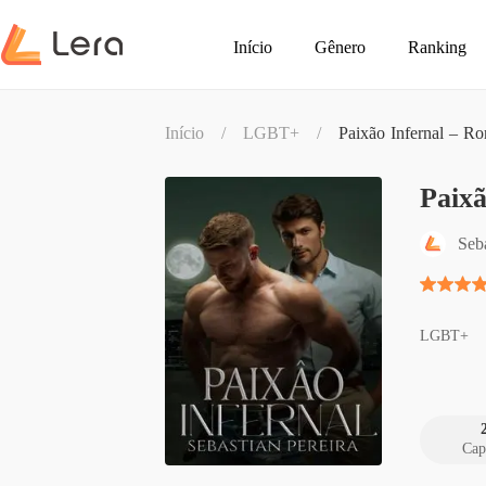
Início
Gênero
Ranking
Início
/
LGBT+
/
Paixão Infernal – R
Paix
Seba
LGBT+
Cap