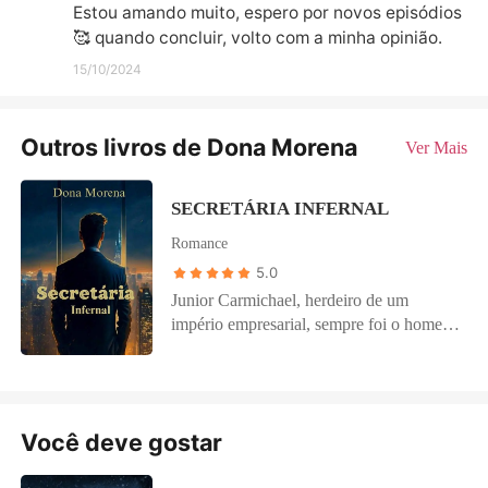
Estou amando muito, espero por novos episódios
🥰 quando concluir, volto com a minha opinião.
15/10/2024
Outros livros de Dona Morena
Ver Mais
SECRETÁRIA INFERNAL
Romance
5.0
Junior Carmichael, herdeiro de um
império empresarial, sempre foi o homem
que conseguia tudo o que desejava,
exceto o coração da mulher que o desafia
desde o primeiro dia. Tiana é sua nova
secretária: conservadora, respondona,
Você deve gostar
noiva de um homem possessivo e prestes
a se casar. Desde o momento em que ele a