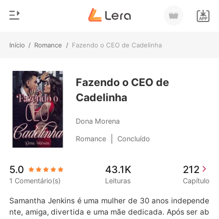
Início
/
Romance
/
Fazendo o CEO de Cadelinha
0
Início
Loja
Fazendo o CEO de
Gênero
Cadelinha
Moderno
Histórico
Lobisomem
Dona Morena
Sair
Contos
|
Romance
Concluído
Romance
Baixar App
5.0
43.1K
212
Bilionários
1 Comentário(s)
Leituras
Capítulo
Ranking
Samantha Jenkins é uma mulher de 30 anos independe
nte, amiga, divertida e uma mãe dedicada. Após ser ab