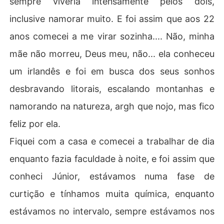
sempre viveria intensamente pelos dois,
o descobrirão o que é um sentimento verdadeiro. Mas S
inclusive namorar muito. E foi assim que aos 22
amantha não vai facilitar a vida desse CEO arrogante.

anos comecei a me virar sozinha.... Não, minha
Beijos no coração e espero que gostem!
mãe não morreu, Deus meu, não... ela conheceu
um irlandês e foi em busca dos seus sonhos
desbravando litorais, escalando montanhas e
namorando na natureza, argh que nojo, mas fico
feliz por ela.
Fiquei com a casa e comecei a trabalhar de dia
enquanto fazia faculdade à noite, e foi assim que
conheci Júnior, estávamos numa fase de
curtição e tínhamos muita química, enquanto
estávamos no intervalo, sempre estávamos nos