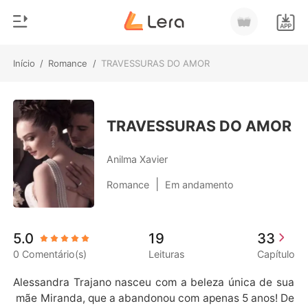
Início
/
Romance
/
TRAVESSURAS DO AMOR
0
Início
Loja
Gênero
TRAVESSURAS DO AMOR
Moderno
Histórico
Anilma Xavier
Lobisomem
|
Romance
Em andamento
Sair
Contos
Romance
Baixar App
5.0
19
33
Bilionários
0 Comentário(s)
Leituras
Capítulo
Ranking
Alessandra Trajano nasceu com a beleza única de sua
 mãe Miranda, que a abandonou com apenas 5 anos! De