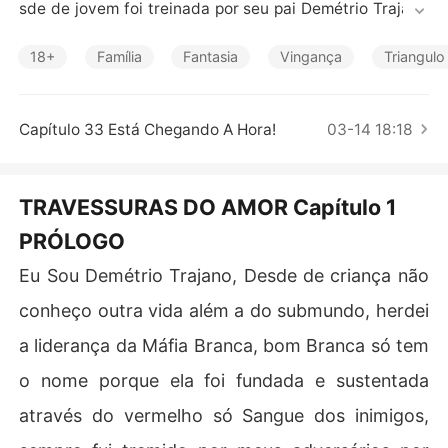
Contos Curtos
sde de jovem foi treinada por seu pai Demétrio Trajano
 que era um chefe da máfia Branca, para está no topo c
omo sua sucessora. 

18+
Família
Fantasia
Vingança
Triangul
Aos 26 anos Ela lidera com mãos de ferro, os negócios
 da Família, Depois da morte de seu pai, Sua mãe Miran
da reaparece lhe pedindo ajuda.

Capítulo 33 Está Chegando A Hora!
03-14 18:18
Será que Alessandra será capaz de perdoar sua mãe de
pois do seu abandono e seguir em frente?
TRAVESSURAS DO AMOR Capítulo 1
PRÓLOGO
Eu Sou Demétrio Trajano, Desde de criança não
conheço outra vida além a do submundo, herdei
a liderança da Máfia Branca, bom Branca só tem
o nome porque ela foi fundada e sustentada
através do vermelho só Sangue dos inimigos,