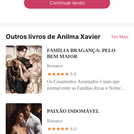
Continuar lendo
Outros livros de Anilma Xavier
Ver Mais
FAMÍLIA BRAGANÇA: PELO
BEM MAIOR
Romance
5.0
Os Casamentos Arranjados é mais que
normal entre as Famílias Ricas e Nobres,
e não é diferente com os Alcântara e
Bragança que tem um acordo onde seus
filhos casaram, a Família Alcântara. Não
PAIXÃO INDOMÁVEL
é segredo para ninguém que Josephine
Romance
Bragança filha mais velha do Duque
George Bragança é noiva do Príncipe
5.0