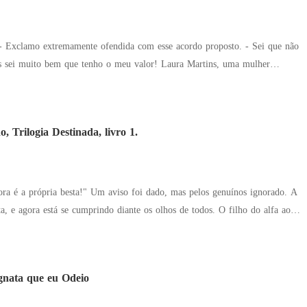
 - Exclamo extremamente ofendida com esse acordo proposto. - Sei que não
o bem que tenho o meu valor! Laura Martins, uma mulher
, tem novamente as suas estruturas abaladas com a notícia de um câncer
rromper seus sonhos, e como se não bastasse, recebe uma notícia ainda pior, 
que deixou para trás uma menina de três anos. - Entenda, você salva o
, Trilogia Destinada, livro 1.
ernando Duarte, se sentindo culpado pela tragedia
tro de sim, distribuindo para as pessoas ao seu redor apenas frieza e
le irá reagir quando descobrir a verdade por trás desse romance?
aviso foi dado, mas pelos genuínos ignorado. A
agora está se cumprindo diante os olhos de todos. O filho do alfa ao
 fragilidades expostas, ele sequer chorou, sem nenhum sinal de garras ou
 bebê humano. A mãe foi acusada de traição, e traidores não merecem perdão,
fiado aos cuidado da inimiga caçadora de sua raça, o fruto da desonra torna-
nata que eu Odeio
uis, um caçador de sua própria espécie. Forte o bastante para destruir aquele
 do alfa torna-se o predador mais temido, fazendo-os se tornar nômades,