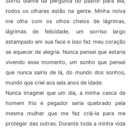
Sorriu diante da pergunta do pastor para ela,
todos os olhares estão na gente. Minha noiva
Ele é agora o CEO das empresas Stevens Construções
 e ela é sua secretaria. Ele conseguirá abandona-la dep
me olha com os olhos cheios de lágrimas,
ois de uma noite?
lágrimas de felicidade, um sorriso largo
estampado em sua face e isso faz meu coração
se aquecer de alegria. Nunca pensei que estaria
vivendo esse momento, um sonho que pensei
que nunca sairia de lá, do mundo dos sonhos,
mundo que criei aos seis anos de idade.
Nunca imaginei que um dia, a minha casca de
homem frio e pegador seria quebrado pela
mesma mulher que me fez criá-la para me
proteger das outras. Durante toda a minha vida