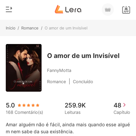
Início
/
Romance
/
O amor de um Invisível
0
Início
Loja
Gênero
O amor de um Invisível
Moderno
Histórico
FannyMotta
Lobisomem
|
Romance
Concluído
Sair
Contos
Romance
Baixar App
5.0
259.9K
48
Bilionários
168 Comentário(s)
Leituras
Capítulo
Ranking
Amar alguém não é fácil, ainda mais quando esse algué
m nem sabe da sua existência.
