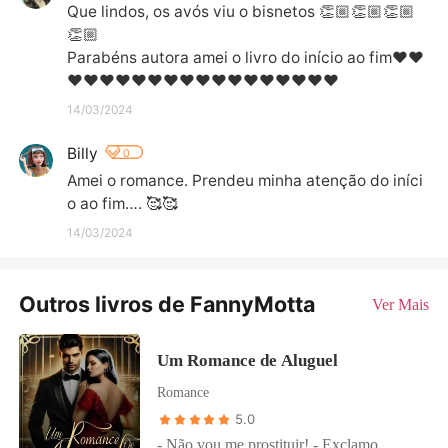
Que lindos, os avós viu o bisnetos 👏🏼👏🏼👏🏼
👏🏼

Parabéns autora amei o livro do início ao fim❤️❤️
❤️❤️❤️❤️❤️❤️❤️❤️❤️❤️❤️❤️❤️❤️❤️❤️❤️
14/03/2024
Billy
0
Amei o romance. Prendeu minha atenção do iníci
o ao fim…. 🥰🥰
14/03/2024
Outros livros de FannyMotta
Ver Mais
Um Romance de Aluguel
Romance
5.0
- Não vou me prostituir! - Exclamo