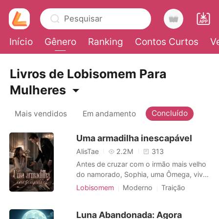
Pesquisar
Início
Gênero
Ranking
Contos Curtos
V
0
Livros de Lobisomem Para
Mulheres
Loja
Concluído
Mais vendidos
Em andamento
Histórico
Uma armadilha inescapável
AlisTae
2.2M
313
Sair
Antes de cruzar com o irmão mais velho
do namorado, Sophia, uma Ômega, vivia
num mundo sem sobressaltos. Na
Baixar App
Lobisomem
Moderno
Traição
Alcateia Sombra Noturna, existia uma lei
Vingança
Encantador
Alpha
perigosa: se o líder Alfa rejeitasse sua
CEO
Arrogante/Dominador
Luna Abandonada: Agora
companheira, ele perderia seu cargo.