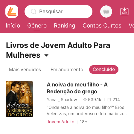
Pesquisar
Início
Gênero
Ranking
Contos Curtos
V
0
Livros de Jovem Adulto Para
Mulheres
Loja
Concluído
Mais vendidos
Em andamento
Histórico
A noiva do meu filho - A
Redenção do grego
Sair
Yana _ Shadow
539.1k
214
"Onde está a noiva do meu filho?" Eros
Velentzas, um poderoso e frio mafioso
Baixar App
grego, vociferou. A mandíbula estava
Jovem Adulto
18+
apertada quando ele voltou a focar na
Casamento arranjado
Traição
jovem que estava entrando. Giovanna