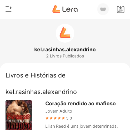
0
Início
Loja
Gênero
kel.rasinhas.alexandrino
2 Livros Publicados
Moderno
Histórico
Lobisomem
Livros e Histórias de
Sair
Contos
kel.rasinhas.alexandrino
Romance
Baixar App
Bilionários
Coração rendido ao mafioso
Jovem Adulto
Ranking
5.0
Lilian Reed é uma jovem determinada,