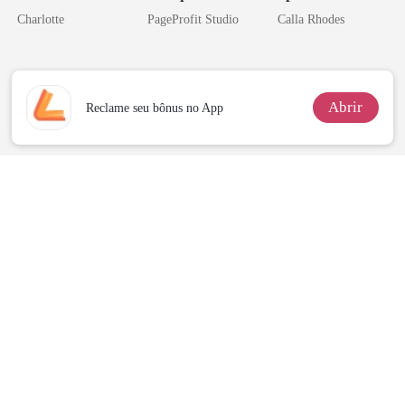
o Tio do Meu
o do Alfa: O
Charlotte
PageProfit Studio
Calla Rhodes
Noivo
Contrato Real
da Híbrida
Abrir
Reclame seu bônus no App