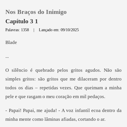
Nos Braços do Inimigo
Capítulo 3 1
Palavras: 1358
|
Lançado em: 09/10/2025
0
l
.
Loja
Histórico
ão gritos que me dilaceram por dentro
todos os dias – repetidas veze
Sair
Baixar App
nfantil ecoa dentro da
minha mente