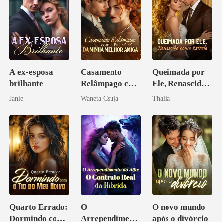
A ex-esposa
Casamento
Queimada por
brilhante
Relâmpago com
Ele, Renascida
o Pai da Minha
como Estrela
Janie
Waneta Csuja
Thalia
Melhor Amiga
Quarto Errado:
O
O novo mundo
Dormindo com
Arrependiment
após o divórcio