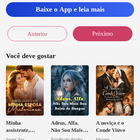
Baixe o App e leia mais
Próximo
Anterior
Você deve gostar
Minha
Adeus, Alfa.
A noviça e o
assistente,
Não Sou Mais
Conde Viúvo
minha esposa
Sua Bolsa de
Sweet Tea
PageProfit Studio
Mazane