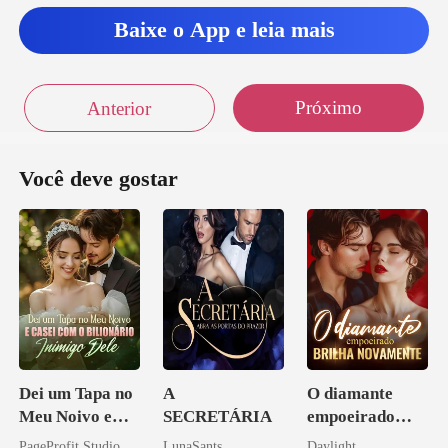
de lá agora, senhor L
Baixe o App e leia mais
Próximo
Anterior
Você deve gostar
Dei um Tapa no
A
O diamante
Meu Noivo e
SECRETÁRIA
empoeirado
Casei com o
brilha
PageProfit Studio
LunaSants
Daylight