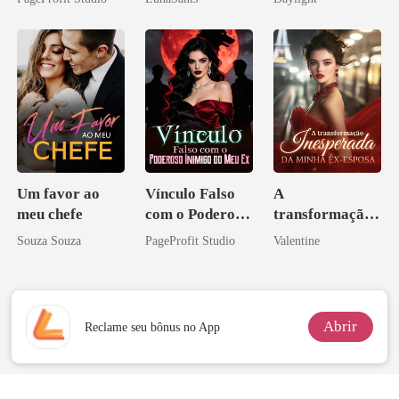
Bilionário
novamente
Inimigo Dele
Um favor ao
Vínculo Falso
A
meu chefe
com o Poderoso
transformação
Inimigo do Meu
inesperada da
Souza Souza
PageProfit Studio
Valentine
Ex
minha ex-
esposa
Abrir
Reclame seu bônus no App