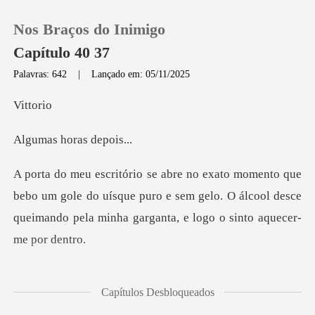
Nos Braços do Inimigo
Capítulo 40 37
Palavras: 642
|
Lançado em: 05/11/2025
0
tt
horas de
Loja
Histórico
um gole do uísque puro e sem gelo. O álcool desce
queimand
Sair
Baixar App
m sequer olhar para a p
Capítulos Desbloqueados